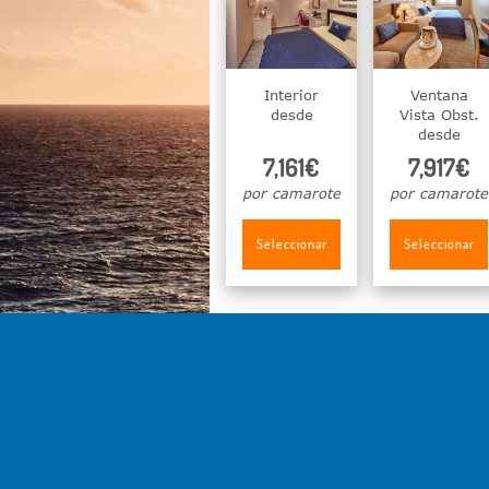
Interior
Ventana
desde
Vista Obst.
desde
7,161€
7,917€
por camarote
por camarote
Seleccionar
Seleccionar