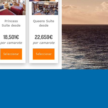
Princess
Queens Suite
Suite desde
desde
18,501€
22,659€
por camarote
por camarote
Seleccionar
Seleccionar