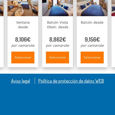
Ventana
Balcón Vista
Balcón desde
desde
Obstr. desde
8,106€
8,862€
9,156€
por camarote
por camarote
por camarote
Seleccionar
Seleccionar
Seleccionar
Aviso legal
Política de protección de datos WEB