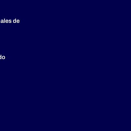
nales de
do