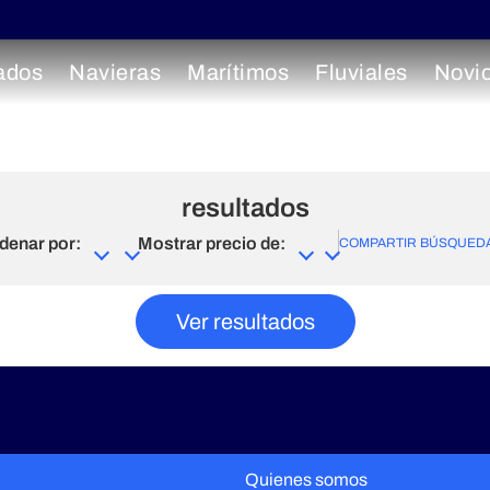
ados
Navieras
Marítimos
Fluviales
Novi
resultados
denar por:
Mostrar precio de:
COMPARTIR BÚSQUED
Ver resultados
Quienes somos