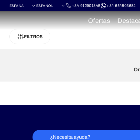
+34 912901845
+34 654503682
Ofertas
Destac
FILTROS
Or
¿Necesita ayuda?