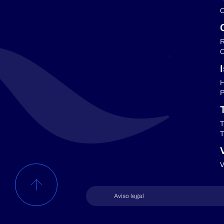
C
R
C
H
P
T
T
V
Aviso legal