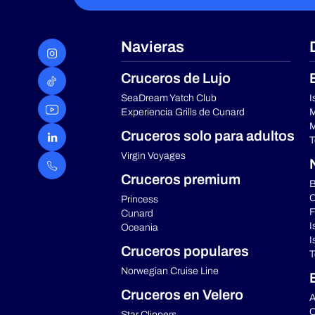
Navieras
Cruceros de Lujo
SeaDream Yatch Club
I
Experiencia Grills de Cunard
M
M
Cruceros solo para adultos
T
Virgin Voyages
Cruceros premium
B
C
Princess
F
Cunard
I
Oceania
I
Cruceros populares
T
Norwegian Cruise Line
Cruceros en Velero
A
C
Star Clippers