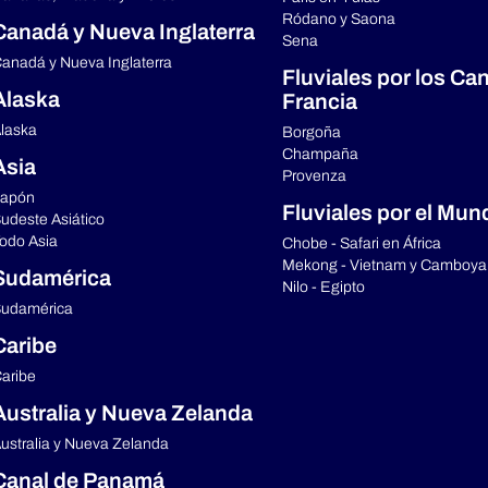
Ródano y Saona
Canadá y Nueva Inglaterra
Sena
anadá y Nueva Inglaterra
Fluviales por los Ca
Alaska
Francia
laska
Borgoña
Champaña
Asia
Provenza
apón
Fluviales por el Mun
udeste Asiático
odo Asia
Chobe - Safari en África
Mekong - Vietnam y Camboya
Sudamérica
Nilo - Egipto
udamérica
Caribe
aribe
Australia y Nueva Zelanda
ustralia y Nueva Zelanda
Canal de Panamá