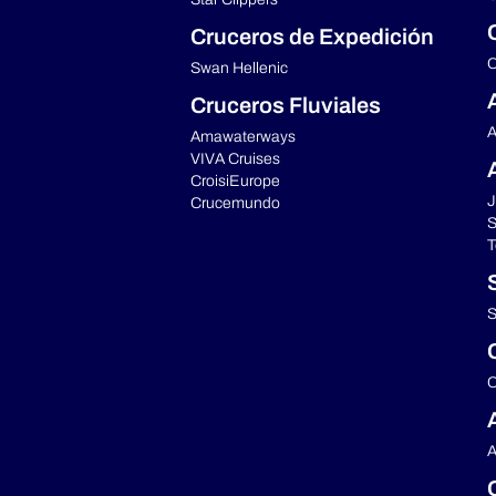
Cruceros de Expedición
C
Swan Hellenic
Cruceros Fluviales
A
Amawaterways
VIVA Cruises
CroisiEurope
J
Crucemundo
S
T
S
C
A