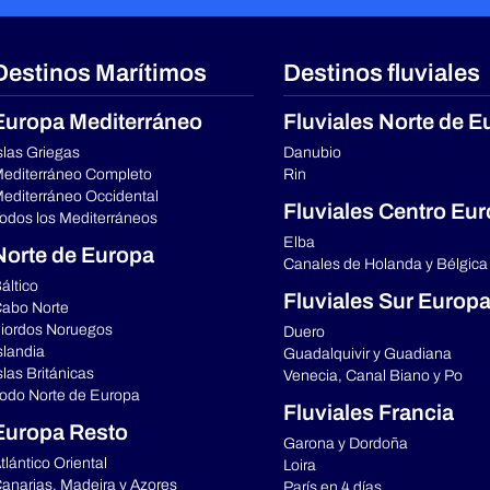
Destinos Marítimos
Destinos fluviales
Europa Mediterráneo
Fluviales Norte de E
slas Griegas
Danubio
editerráneo Completo
Rin
editerráneo Occidental
Fluviales Centro Eu
odos los Mediterráneos
Elba
Norte de Europa
Canales de Holanda y Bélgica
áltico
Fluviales Sur Europ
abo Norte
iordos Noruegos
Duero
slandia
Guadalquivir y Guadiana
slas Británicas
Venecia, Canal Biano y Po
odo Norte de Europa
Fluviales Francia
Europa Resto
Garona y Dordoña
tlántico Oriental
Loira
anarias, Madeira y Azores
París en 4 días