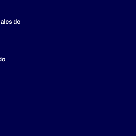
nales de
do