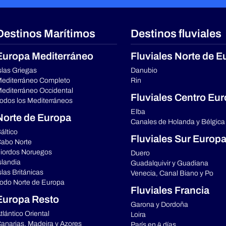
Destinos Marítimos
Destinos fluviales
Europa Mediterráneo
Fluviales Norte de E
slas Griegas
Danubio
editerráneo Completo
Rin
editerráneo Occidental
Fluviales Centro Eu
odos los Mediterráneos
Elba
Norte de Europa
Canales de Holanda y Bélgica
áltico
Fluviales Sur Europ
abo Norte
iordos Noruegos
Duero
slandia
Guadalquivir y Guadiana
slas Británicas
Venecia, Canal Biano y Po
odo Norte de Europa
Fluviales Francia
Europa Resto
Garona y Dordoña
tlántico Oriental
Loira
anarias, Madeira y Azores
París en 4 días