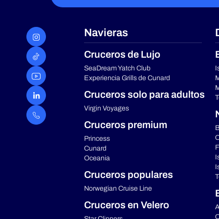
Navieras
Cruceros de Lujo
SeaDream Yatch Club
I
Experiencia Grills de Cunard
M
M
Cruceros solo para adultos
T
Virgin Voyages
Cruceros premium
B
C
Princess
F
Cunard
I
Oceania
I
Cruceros populares
T
Norwegian Cruise Line
Cruceros en Velero
A
C
Star Clippers