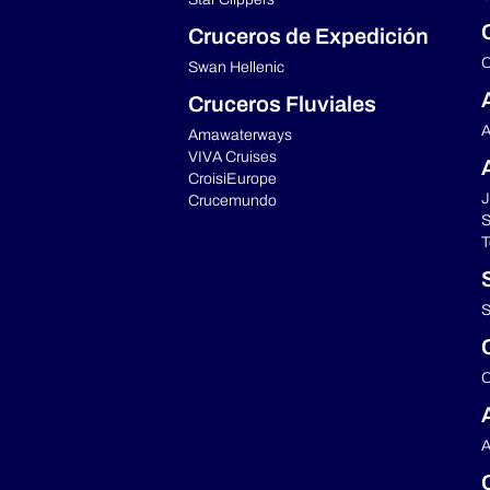
Cruceros de Expedición
C
Swan Hellenic
Cruceros Fluviales
A
Amawaterways
VIVA Cruises
CroisiEurope
J
Crucemundo
S
T
S
C
A