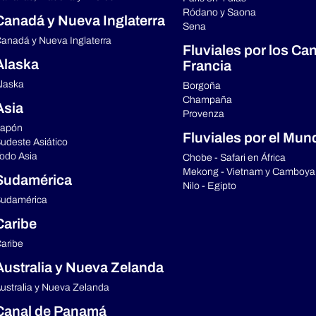
Ródano y Saona
Canadá y Nueva Inglaterra
Sena
anadá y Nueva Inglaterra
Fluviales por los Ca
Alaska
Francia
laska
Borgoña
Champaña
Asia
Provenza
apón
Fluviales por el Mun
udeste Asiático
odo Asia
Chobe - Safari en África
Mekong - Vietnam y Camboya
Sudamérica
Nilo - Egipto
udamérica
Caribe
aribe
Australia y Nueva Zelanda
ustralia y Nueva Zelanda
Canal de Panamá