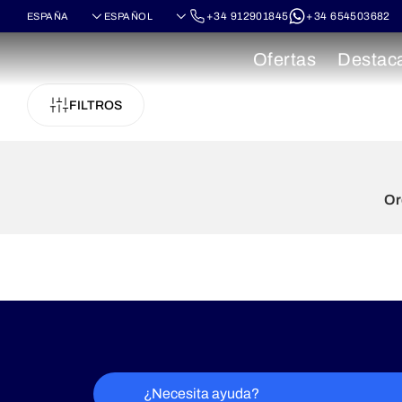
+34 912901845
+34 654503682
Ofertas
Destac
FILTROS
Or
¿Necesita ayuda?