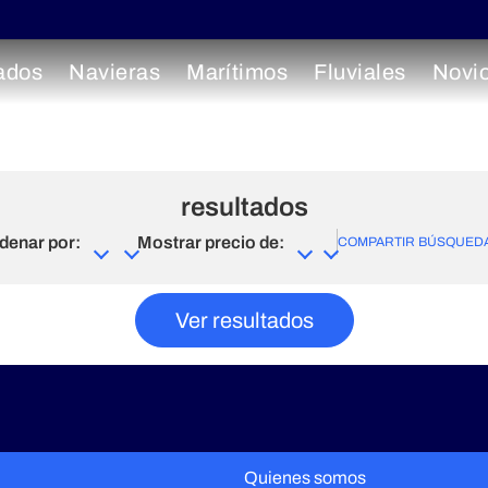
ados
Navieras
Marítimos
Fluviales
Novi
resultados
denar por:
Mostrar precio de:
COMPARTIR BÚSQUED
Ver resultados
Quienes somos