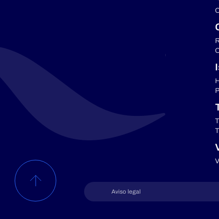
C
R
C
H
P
T
T
V
Aviso legal