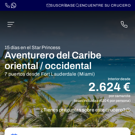
SUSCRÍBASE
ENCUENTRE SU CRUCERO
15 días en el Star Princess
Aventurero del Caribe
oriental / occidental
7 puertos desde Fort Lauderdale (Miami)
Interior desde
2.624 €
por camarote
tasas incluidas (620 € por persona)
¿Tienes preguntas sobre este crucero?