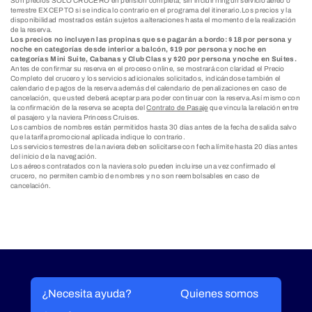
Son precios SOLO CRUCERO en pensión completa, sin incluir ningún servicio aéreo o
terrestre EXCEPTO si se indica lo contrario en el programa del itinerario.Los precios y la
disponibilidad mostrados están sujetos a alteraciones hasta el momento de la realización
de la reserva.
Los precios no incluyen las propinas que se pagarán a bordo: $18 por persona y
noche en categorías desde interior a balcón, $19 por persona y noche en
categorías Mini Suite, Cabanas y Club Class y $20 por persona y noche en Suites.
Antes de confirmar su reserva en el proceso online, se mostrará con claridad el Precio
Completo del crucero y los servicios adicionales solicitados, indicándose también el
calendario de pagos de la reserva además del calendario de penalizaciones en caso de
cancelación, que usted deberá aceptar para poder continuar con la reserva.Así mismo con
la confirmación de la reserva se acepta del
Contrato de Pasaje
que vincula la relación entre
el pasajero y la naviera Princess Cruises.
Los cambios de nombres están permitidos hasta 30 días antes de la fecha de salida salvo
que la tarifa promocional aplicada indique lo contrario.
Los servicios terrestres de la naviera deben solicitarse con fecha límite hasta 20 días antes
del inicio de la navegación.
Los aéreos contratados con la naviera solo pueden incluirse una vez confirmado el
crucero, no permiten cambio de nombres y no son reembolsables en caso de
cancelación.
¿Necesita ayuda?
Quienes somos