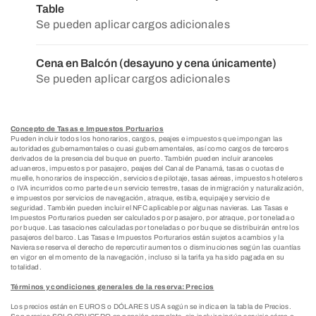
Table
Se pueden aplicar cargos adicionales
Cena en Balcón (desayuno y cena únicamente)
Se pueden aplicar cargos adicionales
Concepto de Tasas e Impuestos Portuarios
Pueden incluir todos los honorarios, cargos, peajes e impuestos que impongan las
autoridades gubernamentales o cuasi gubernamentales, así como cargos de terceros
derivados de la presencia del buque en puerto. También pueden incluir aranceles
aduaneros, impuestos por pasajero, peajes del Canal de Panamá, tasas o cuotas de
muelle, honorarios de inspección, servicios de pilotaje, tasas aéreas, impuestos hoteleros
o IVA incurridos como parte de un servicio terrestre, tasas de inmigración y naturalización,
e impuestos por servicios de navegación, atraque, estiba, equipaje y servicio de
seguridad. También pueden incluir el NFC aplicable por algunas navieras. Las Tasas e
Impuestos Porturarios pueden ser calculados por pasajero, por atraque, por tonelada o
por buque. Las tasaciones calculadas por toneladas o por buque se distribuirán entre los
pasajeros del barco. Las Tasas e Impuestos Porturarios están sujetos a cambios y la
Naviera se reserva el derecho de repercutir aumentos o disminuciones según las cuantías
en vigor en el momento de la navegación, incluso si la tarifa ya ha sido pagada en su
totalidad.
Términos y condiciones generales de la reserva: Precios
Los precios están en EUROS o DÓLARES USA según se indica en la tabla de Precios.