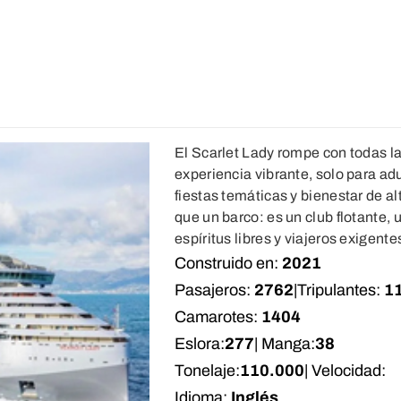
El Scarlet Lady rompe con todas la
experiencia vibrante, solo para ad
fiestas temáticas y bienestar de alt
que un barco: es un club flotante, 
espíritus libres y viajeros exigente
Construido en:
2021
Pasajeros:
2762
|
Tripulantes:
1
Camarotes:
1404
Eslora:
277
| Manga:
38
Tonelaje:
110.000
| Velocidad:
Idioma:
Inglés