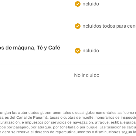
Incluido
Incluidos todos para ce
s de máquna, Té y Café
Incluido
No incluido
mpongan las autoridades gubernamentales o cuasi gubernamentales, así como c
ajes del Canal de Panamá, tasas o cuotas de muelle, honorarios de inspección
aturalización, e impuestos por servicios de navegación, atraque, estiba, equip
os por pasajero, por atraque, por tonelada o por buque. Las tasaciones calcul
aviera se reserva el derecho de repercutir aumentos o disminuciones según las