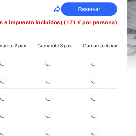
Reservar
as e impuesto incluidos) (171 € por persona)
arote 2 pax
Camarote 3 pax
Camarote 4 pax