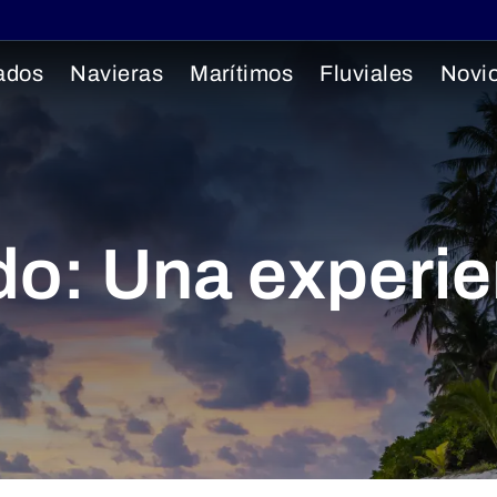
ados
Navieras
Marítimos
Fluviales
Novi
do: Una experie