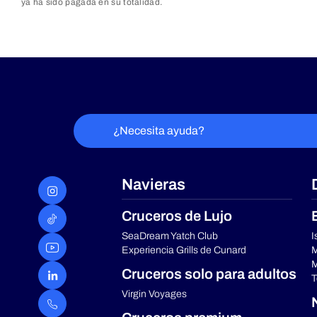
ya ha sido pagada en su totalidad.
¿Necesita ayuda?
Navieras
Cruceros de Lujo
SeaDream Yatch Club
I
Experiencia Grills de Cunard
M
M
Cruceros solo para adultos
T
Virgin Voyages