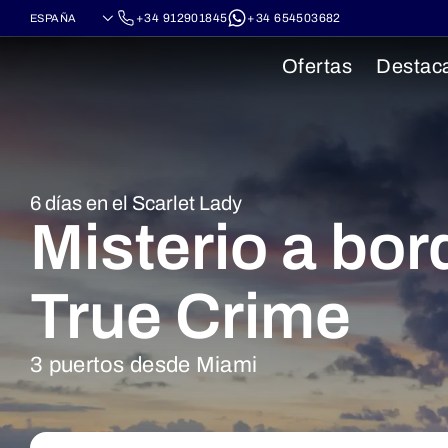
+34 912901845
+34 654503682
Ofertas
Destac
6 días en el Scarlet Lady
Misterio a bor
True Crime
3 puertos desde Miami