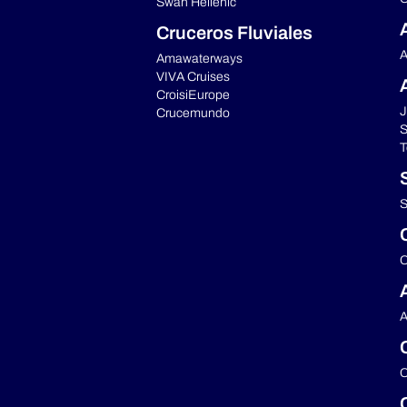
Swan Hellenic
Cruceros Fluviales
A
Amawaterways
VIVA Cruises
CroisiEurope
J
Crucemundo
S
T
S
C
A
C