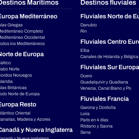
Destinos Marítimos
Destinos fluviales
Europa Mediterráneo
Fluviales Norte de E
slas Griegas
Danubio
editerráneo Completo
Rin
editerráneo Occidental
Fluviales Centro Eu
odos los Mediterráneos
Elba
Norte de Europa
Canales de Holanda y Bélgica
áltico
Fluviales Sur Europ
abo Norte
iordos Noruegos
Duero
slandia
Guadalquivir y Guadiana
slas Británicas
Venecia, Canal Biano y Po
odo Norte de Europa
Fluviales Francia
Europa Resto
Garona y Dordoña
tlántico Oriental
Loira
anarias, Madeira y Azores
París en 4 días
Ródano y Saona
Canadá y Nueva Inglaterra
Sena
anadá y Nueva Inglaterra