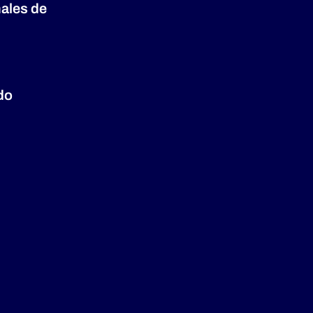
nales de
do