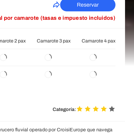
Reservar
al por camarote (tasas e impuesto incluidos)
arote 2 pax
Camarote 3 pax
Camarote 4 pax
Categoría:
rucero fluvial operado por CroisiEurope que navega