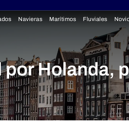
ados
Navieras
Marítimos
Fluviales
Novi
l por Holanda, 