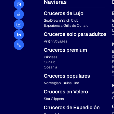
Navieras
Cruceros de Lujo
SeaDream Yatch Club
I
Experiencia Grills de Cunard
M
M
Cruceros solo para adultos
T
Virgin Voyages
Cruceros premium
B
C
Princess
F
Cunard
I
Oceania
I
Cruceros populares
T
Norwegian Cruise Line
Cruceros en Velero
A
C
Star Clippers
Cruceros de Expedición
C