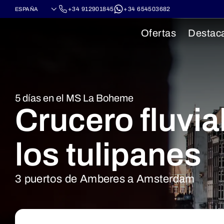
+34 912901845
+34 654503682
Ofertas
Destac
5 días en el MS La Boheme
Crucero fluvia
los tulipanes
3 puertos de Amberes a Amsterdam