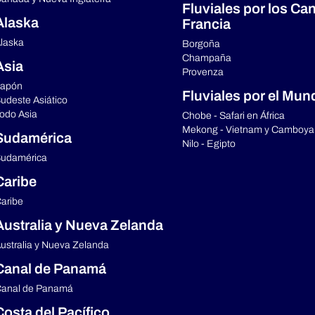
Fluviales por los Ca
Alaska
Francia
laska
Borgoña
Champaña
Asia
Provenza
apón
Fluviales por el Mun
udeste Asiático
odo Asia
Chobe - Safari en África
Mekong - Vietnam y Camboya
Sudamérica
Nilo - Egipto
udamérica
Caribe
aribe
Australia y Nueva Zelanda
ustralia y Nueva Zelanda
Canal de Panamá
anal de Panamá
Costa del Pacífico