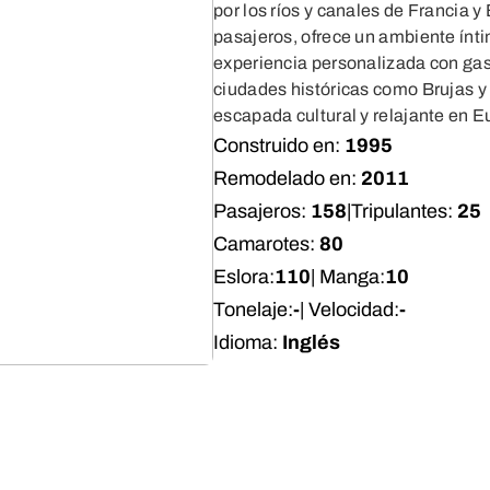
por los ríos y canales de Francia 
pasajeros, ofrece un ambiente íntim
experiencia personalizada con gast
ciudades históricas como Brujas 
escapada cultural y relajante en E
Construido en:
1995
Remodelado en:
2011
Pasajeros:
158
|
Tripulantes:
25
Camarotes:
80
Eslora:
110
| Manga:
10
Tonelaje:
-
| Velocidad:
-
Idioma:
Inglés