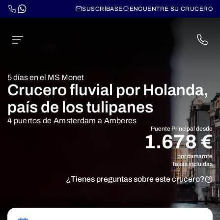
SUSCRÍBASE
ENCUENTRE SU CRUCERO
5 días en el MS Monet
Crucero fluvial por Holanda,
país de los tulipanes
4 puertos de Amsterdam a Amberes
Puente Principal desde
1.678 €
por camarote
tasas incluidas
¿Tienes preguntas sobre este crucero?