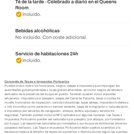
Té de la tarde - Celebrado a diario en el Queens
Room
Incluido.
Bebidas alcohólicas
No incluido. Con coste adicional.
Servicio de habitaciones 24h
Incluido.
Concepto de Tasas e Impuestos Portuarios
Pueden incluir todos los honorarios, cargos, peajes e impuestos que impongan las
autoridades gubernamentales o cuasi gubernamentales, así como cargos de terceros
derivados de la presencia del buque en puerto. También pueden incluir aranceles
aduaneros, impuestos por pasajero, peajes del Canal de Panamá, tasas o cuotas de
muelle, honorarios de inspección, servicios de pilotaje, tasas aéreas, impuestos hoteleros
o IVA incurridos como parte de un servicio terrestre, tasas de inmigración y naturalización,
e impuestos por servicios de navegación, atraque, estiba, equipaje y servicio de
seguridad. También pueden incluir el NFC aplicable por algunas navieras. Las Tasas e
Impuestos Porturarios pueden ser calculados por pasajero, por atraque, por tonelada o
por buque. Las tasaciones calculadas por toneladas o por buque se distribuirán entre los
pasajeros del barco. Las Tasas e Impuestos Porturarios están sujetos a cambios y la
Naviera se reserva el derecho de repercutir aumentos o disminuciones según las cuantías