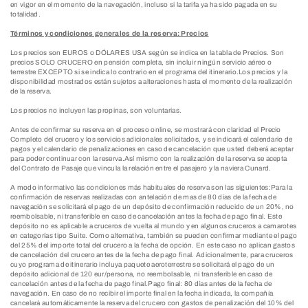
en vigor en el momento de la navegación, incluso si la tarifa ya ha sido pagada en su
totalidad.
Términos y condiciones generales de la reserva: Precios
Los precios son EUROS o DÓLARES USA según se indica en la tabla de Precios. Son
precios SOLO CRUCERO en pensión completa, sin incluir ningún servicio aéreo o
terrestre EXCEPTO si se indica lo contrario en el programa del itinerario.Los precios y la
disponibilidad mostrados están sujetos a alteraciones hasta el momento de la realización
de la reserva.
Los precios no incluyen las propinas, son voluntarias.
Antes de confirmar su reserva en el proceso online, se mostrará con claridad el Precio
Completo del crucero y los servicios adicionales solicitados, y se indicará el calendario de
pagos y el calendario de penalizaciones en caso de cancelación que usted deberá aceptar
para poder continuar con la reserva.Así mismo con la realización de la reserva se acepta
del Contrato de Pasaje que vincula la relación entre el pasajero y la naviera Cunard.
A modo informativo las condiciones más habituales de reserva son las siguientes:Para la
confirmación de reservas realizadas con antelación de mas de 80 días de la fecha de
navegación se solicitará el pago de un depósito de confirmación reducido de un 20%, no
reembolsable, ni transferible en caso de cancelación antes la fecha de pago final. Este
depósito no es aplicable a cruceros de vuelta al mundo y en algunos cruceros a camarotes
en categorías tipo Suite. Como alternativa, también se pueden confirmar mediante el pago
del 25% del importe total del crucero a la fecha de opción. En este caso no aplican gastos
de cancelación del crucero antes de la fecha de pago final. Adicionalmente, para cruceros
cuyo programa de itinerario incluya paquete aeroterrestre se solicitará el pago de un
depósito adicional de 120 eur/persona, no reembolsable, ni transferible en caso de
cancelación antes de la fecha de pago final.Pago final: 80 días antes de la fecha de
navegación. En caso de no recibir el importe final en la fecha indicada, la compañía
cancelará automáticamente la reserva del crucero con gastos de penalización del 10% del