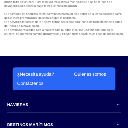
precio total del crucero.Para reservas realizadas a menos de 80 días de la fecha de
navegación se solicitará pago total a la fecha de opción.
Los cambios de nombres están permitidos hasta 30 días antes de la fecha de salida salvo
que la tarifa promocional aplicada indique lo contrario.
Los servicios terrestres de la naviera deben solicitarse con fecha límite hasta 20 días antes
del inicio de la navegación.
Los aéreos contratados con la naviera solo pueden incluirse una vez confirmado el
crucero, no permiten cambio de nombres y no son reembolsables en caso de cancelación
¿Necesita ayuda?
Quienes somos
Contáctenos
NAVIERAS
DESTINOS MARÍTIMOS