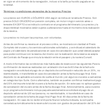
en vigor en el momento de la navegación, incluso si la tarifa ya ha sido pagada en su
totalidad.
Términos y condiciones generales de la reserva: Precios
Los precios son EUROS o DÓLARES USA según se indica en la tabla de Precios. Son
precios SOLO CRUCERO en pensión completa, sin incluir ningún servicio aéreo o
terrestre EXCEPTO si se indica lo contrario en el programa del itinerario.Los precios y la
disponibilidad mostrados están sujetos a alteraciones hasta el momento de la realización
de la reserva.
Los precios no incluyen las propinas, son voluntarias.
Antes de confirmar su reserva en el proceso online, se mostrará con claridad el Precio
Completo del crucero y los servicios adicionales solicitados, y se indicará el calendario de
pagos y el calendario de penalizaciones en caso de cancelación que usted deberá aceptar
para poder continuar con la reserva.Así mismo con la realización de la reserva se acepta
del Contrato de Pasaje que vincula la relación entre el pasajero y la naviera Cunard.
A modo informativo las condiciones más habituales de reserva son las siguientes:Para la
confirmación de reservas realizadas con antelación de mas de 80 días de la fecha de
navegación se solicitará el pago de un depósito de confirmación reducido de un 20%, no
reembolsable, ni transferible en caso de cancelación antes la fecha de pago final. Este
depósito no es aplicable a cruceros de vuelta al mundo y en algunos cruceros a camarotes
en categorías tipo Suite. Como alternativa, también se pueden confirmar mediante el pago
del 25% del importe total del crucero a la fecha de opción. En este caso no aplican gastos
de cancelación del crucero antes de la fecha de pago final. Adicionalmente, para cruceros
cuyo programa de itinerario incluya paquete aeroterrestre se solicitará el pago de un
depósito adicional de 120 eur/persona, no reembolsable, ni transferible en caso de
cancelación antes de la fecha de pago final.Pago final: 80 días antes de la fecha de
navegación. En caso de no recibir el importe final en la fecha indicada, la compañía
cancelará automáticamente la reserva del crucero con gastos de penalización del 10% del