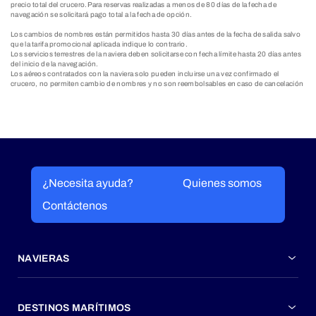
precio total del crucero.Para reservas realizadas a menos de 80 días de la fecha de
navegación se solicitará pago total a la fecha de opción.
Los cambios de nombres están permitidos hasta 30 días antes de la fecha de salida salvo
que la tarifa promocional aplicada indique lo contrario.
Los servicios terrestres de la naviera deben solicitarse con fecha límite hasta 20 días antes
del inicio de la navegación.
Los aéreos contratados con la naviera solo pueden incluirse una vez confirmado el
crucero, no permiten cambio de nombres y no son reembolsables en caso de cancelación
¿Necesita ayuda?
Quienes somos
Contáctenos
NAVIERAS
DESTINOS MARÍTIMOS