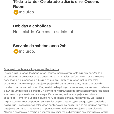
Té de la tarde - Celebrado a diario en el Queens
Room
Incluido.
Bebidas alcohólicas
No incluido. Con coste adicional.
Servicio de habitaciones 24h
Incluido.
Concepto de Tasas e Impuestos Portuarios
Pueden incluir todos los honorarios, cargos, peajes e impuestos que impongan las
autoridades gubernamentales o cuasi gubernamentales, así como cargos de terceros
derivados de la presencia del buque en puerto. También pueden incluir aranceles
aduaneros, impuestos por pasajero, peajes del Canal de Panamá, tasas o cuotas de
muelle, honorarios de inspección, servicios de pilotaje, tasas aéreas, impuestos hoteleros
o IVA incurridos como parte de un servicio terrestre, tasas de inmigración y naturalización,
e impuestos por servicios de navegación, atraque, estiba, equipaje y servicio de
seguridad. También pueden incluir el NFC aplicable por algunas navieras. Las Tasas e
Impuestos Porturarios pueden ser calculados por pasajero, por atraque, por tonelada o
por buque. Las tasaciones calculadas por toneladas o por buque se distribuirán entre los
pasajeros del barco. Las Tasas e Impuestos Porturarios están sujetos a cambios y la
Naviera se reserva el derecho de repercutir aumentos o disminuciones según las cuantías