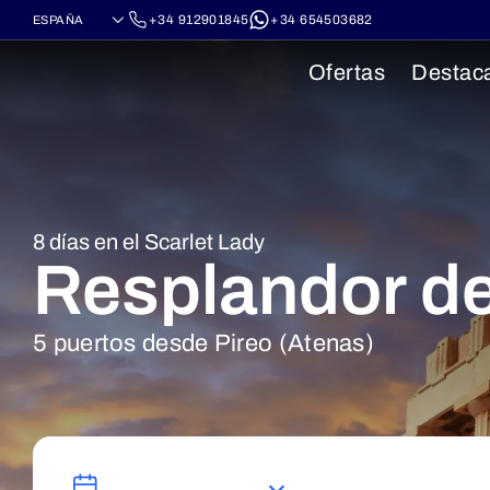
+34 912901845
+34 654503682
Ofertas
Destac
8 días en el Scarlet Lady
Resplandor de
5 puertos desde Pireo (Atenas)