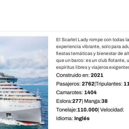
El Scarlet Lady rompe con todas la
experiencia vibrante, solo para ad
fiestas temáticas y bienestar de alt
que un barco: es un club flotante, 
espíritus libres y viajeros exigente
Construido en:
2021
Pasajeros:
2762
|
Tripulantes:
1
Camarotes:
1404
Eslora:
277
| Manga:
38
Tonelaje:
110.000
| Velocidad:
Idioma:
Inglés