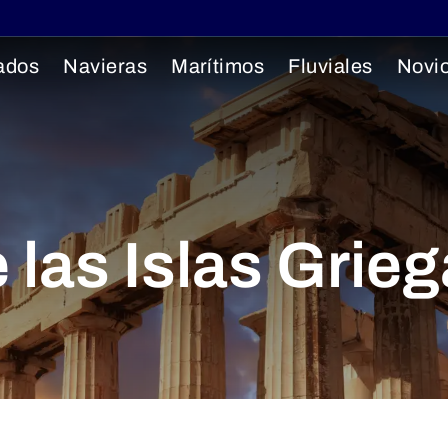
ados
Navieras
Marítimos
Fluviales
Novi
 las Islas Grie