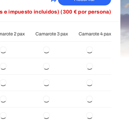
as e impuesto incluidos) (300 € por persona)
arote 2 pax
Camarote 3 pax
Camarote 4 pax