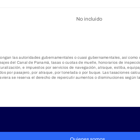
No incluido
mpongan las autoridades gubernamentales o cuasi gubernamentales, así como c
ajes del Canal de Panamá, tasas o cuotas de muelle, honorarios de inspección
aturalización, e impuestos por servicios de navegación, atraque, estiba, equip
os por pasajero, por atraque, por tonelada o por buque. Las tasaciones calcul
aviera se reserva el derecho de repercutir aumentos o disminuciones según las
Quienes somos