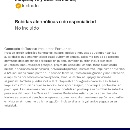
Incluido
Bebidas alcohólicas o de especialidad
No incluido
Concepto de Tasas e Impuestos Portuarios
Pueden incluir todos los honorarios, cargos, peajes e impuestos que impongan las
autoridades gubernamentales o cuasi gubernamentales, así como cargos de terceros
derivados de la presencia del buque en puerto. También pueden incluir aranceles
aduaneros, impuestos por pasajero, peajes del Canal de Panamá, tasas o cuotas de
muelle, honorarios de inspección, servicios de pilotaje, tasas aéreas, impuestos hoteleros
o IVA incurridos como parte de un servicio terrestre, tasas de inmigración y naturalización,
e impuestos por servicios de navegación, atraque, estiba, equipaje y servicio de
seguridad. También pueden incluir el NFC aplicable por algunas navieras. Las Tasas e
Impuestos Porturarios pueden ser calculados por pasajero, por atraque, por tonelada o
por buque. Las tasaciones calculadas por toneladas o por buque se distribuirán entre los
pasajeros del barco. Las Tasas e Impuestos Porturarios están sujetos a cambios y la
Naviera se reserva el derecho de repercutir aumentos o disminuciones según las cuantías
en vigor en el momento de la navegación, incluso si la tarifa ya ha sido pagada en su
totalidad.