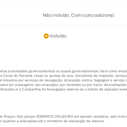
Não incluído. Com custo adicional.
Incluído.
 pelas autoridades governamentais ou quase governamentais, bem como encar
do Canal do Panamá, taxas ou quotas de cais, honorários de inspeção, serviço
, e impostos por serviços de navegação, atracação, estiva, bagagem e serviç
dos por passageiro, por atracação, por tonelada ou por navio. As avaliações 
 alterações e a Companhia de Navegação reserva-se o direito de repassar au
 Preços. São preços SOMENTE CRUZEIRO em pensão completa, sem incluir ne
o sujeitos a alterações até o momento da realização da reserva.