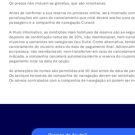
Os preços não incluem as gorjetas, que são voluntárias.
Antes de confirmar a sua reserva no processo online, será mostrado com 
penalizações em caso de cancelamento que você deverá aceitar para pod
passageiro e a companhia de navegação Cunard.
A título informativo, as condições mais habituais de reserva são as se
depósito de confirmação reduzido de 20%, não reembolsável, nem transf
cruzeiros a camarotes em categorias tipo Suíte. Como alternativa, ta
cancelamento do cruzeiro antes da data de pagamento final. Adicionalme
eur/pessoa, não reembolsável, nem transferível em caso de cancelament
indicada, a companhia cancelará automaticamente a reserva do cruzeiro
pagamento total na data de opção.
As alterações de nomes são permitidas até 30 dias antes da data de parti
Os serviços terrestres da companhia de navegação devem ser solicitados
Os aéreos contratados com a companhia de navegação só podem ser inc