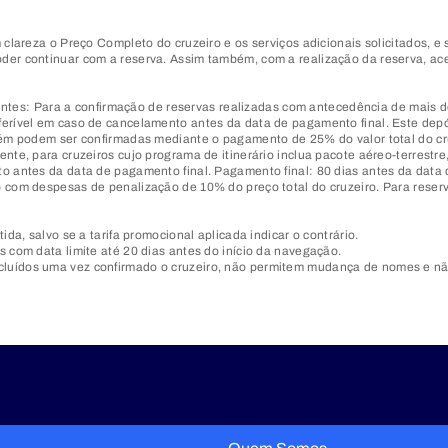
clareza o Preço Completo do cruzeiro e os serviços adicionais solicitados, e
er continuar com a reserva. Assim também, com a realização da reserva, ace
guintes: Para a confirmação de reservas realizadas com antecedência de mais
erível em caso de cancelamento antes da data de pagamento final. Este depós
mbém podem ser confirmadas mediante o pagamento de 25% do valor total do c
nte, para cruzeiros cujo programa de itinerário inclua pacote aéreo-terrestr
o antes da data de pagamento final. Pagamento final: 80 dias antes da data 
 com despesas de penalização de 10% do preço total do cruzeiro. Para reserv
da, salvo se a tarifa promocional aplicada indicar o contrário.
 com data limite até 20 dias antes do início da navegação.
luídos uma vez confirmado o cruzeiro, não permitem mudança de nomes e nã