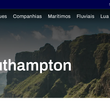
ues
Companhias
Marítimos
Fluviais
Lua
uthampton