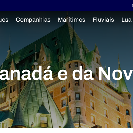
ues
Companhias
Marítimos
Fluviais
Lua
Canadá e da No