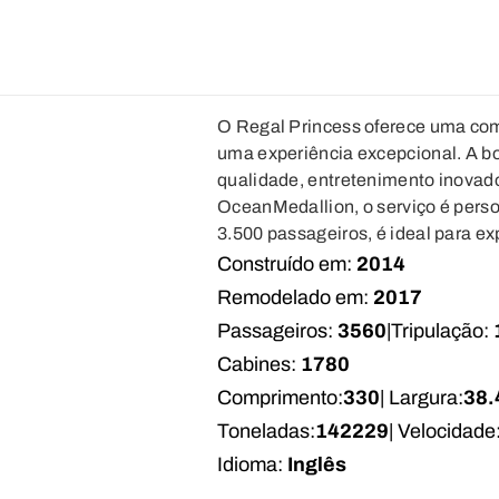
O Regal Princess oferece uma com
uma experiência excepcional. A bo
qualidade, entretenimento inovado
OceanMedallion, o serviço é perso
3.500 passageiros, é ideal para exp
Construído em:
2014
Remodelado em:
2017
Passageiros:
3560
|
Tripulação:
Cabines:
1780
Comprimento:
330
| Largura:
38.
Toneladas:
142229
| Velocidade
Idioma:
Inglês