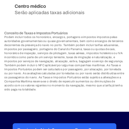
Centro médico
Serão aplicadas taxas adicionais
Conceito de Taxas e Impostos Portuários
Podem incluir todos os honorários, encargos, portagens e impostos impostos pelas
autoridades governamentais ou quase governamentais, bem como encargos de terceiros
decorrentes da presença do navio no porto. Também podem incluir tarifas aduaneiras,
impostos por passageiro, portagens do Canal do Panamá, taxas ou quotas de cais,
honorários de inspeção, serviços de pilotagem, taxas aéreas, impostos hoteleiros ou IVA
incorridos como parte de um serviço terrestre, taxas de imigração e naturalização, e
impostos por serviços de navegação, atracação, estiva, bagagem e serviço de segurança.
Também podem incluir o NFC aplicável por algumas companhias marítimas. As Taxas e
Impostos Portuários podem ser calculados por passageiro, por atracação, por tonelada
ou por navio. As avaliações calculadas por toneladas ou por navio serão distribuídas entre
os passageiros do navio. As Taxas e Impostos Portuários estão sujeitos a alterações e a
Companhia Marítima reserva-se o direito de repercutir aumentos ou diminuições de
acordo com os valores vigentes no momento da navegação, mesmo que a tarifa já tenha
sido paga na totalidade.