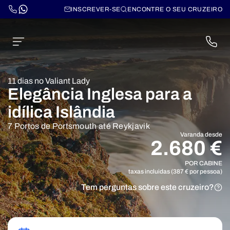
INSCREVER-SE
ENCONTRE O SEU CRUZEIRO
11 dias no Valiant Lady
Elegância Inglesa para a
idílica Islândia
7 Portos de Portsmouth até Reykjavik
Varanda desde
2.680 €
POR CABINE
taxas incluidas (387 € por pessoa)
Tem perguntas sobre este cruzeiro?