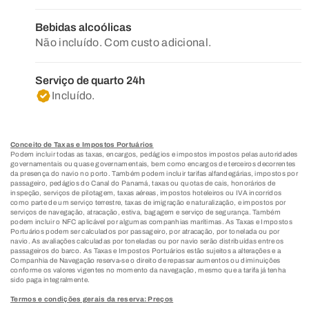
Bebidas alcoólicas
Não incluído. Com custo adicional.
Serviço de quarto 24h
Incluído.
Conceito de Taxas e Impostos Portuários
Podem incluir todas as taxas, encargos, pedágios e impostos impostos pelas autoridades
governamentais ou quase governamentais, bem como encargos de terceiros decorrentes
da presença do navio no porto. Também podem incluir tarifas alfandegárias, impostos por
passageiro, pedágios do Canal do Panamá, taxas ou quotas de cais, honorários de
inspeção, serviços de pilotagem, taxas aéreas, impostos hoteleiros ou IVA incorridos
como parte de um serviço terrestre, taxas de imigração e naturalização, e impostos por
serviços de navegação, atracação, estiva, bagagem e serviço de segurança. Também
podem incluir o NFC aplicável por algumas companhias marítimas. As Taxas e Impostos
Portuários podem ser calculados por passageiro, por atracação, por tonelada ou por
navio. As avaliações calculadas por toneladas ou por navio serão distribuídas entre os
passageiros do barco. As Taxas e Impostos Portuários estão sujeitos a alterações e a
Companhia de Navegação reserva-se o direito de repassar aumentos ou diminuições
conforme os valores vigentes no momento da navegação, mesmo que a tarifa já tenha
sido paga integralmente.
Termos e condições gerais da reserva: Preços