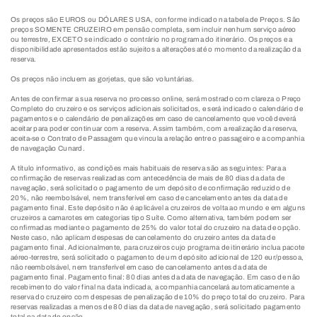
Os preços são EUROS ou DÓLARES USA, conforme indicado na tabela de Preços. São
preços SOMENTE CRUZEIRO em pensão completa, sem incluir nenhum serviço aéreo
ou terrestre, EXCETO se indicado o contrário no programa do itinerário. Os preços e a
disponibilidade apresentados estão sujeitos a alterações até o momento da realização da
reserva.
Os preços não incluem as gorjetas, que são voluntárias.
Antes de confirmar a sua reserva no processo online, será mostrado com clareza o Preço
Completo do cruzeiro e os serviços adicionais solicitados, e será indicado o calendário de
pagamentos e o calendário de penalizações em caso de cancelamento que você deverá
aceitar para poder continuar com a reserva. Assim também, com a realização da reserva,
aceita-se o Contrato de Passagem que vincula a relação entre o passageiro e a companhia
de navegação Cunard.
A título informativo, as condições mais habituais de reserva são as seguintes: Para a
confirmação de reservas realizadas com antecedência de mais de 80 dias da data de
navegação, será solicitado o pagamento de um depósito de confirmação reduzido de
20%, não reembolsável, nem transferível em caso de cancelamento antes da data de
pagamento final. Este depósito não é aplicável a cruzeiros de volta ao mundo e em alguns
cruzeiros a camarotes em categorias tipo Suíte. Como alternativa, também podem ser
confirmadas mediante o pagamento de 25% do valor total do cruzeiro na data de opção.
Neste caso, não aplicam despesas de cancelamento do cruzeiro antes da data de
pagamento final. Adicionalmente, para cruzeiros cujo programa de itinerário inclua pacote
aéreo-terrestre, será solicitado o pagamento de um depósito adicional de 120 eur/pessoa,
não reembolsável, nem transferível em caso de cancelamento antes da data de
pagamento final. Pagamento final: 80 dias antes da data de navegação. Em caso de não
recebimento do valor final na data indicada, a companhia cancelará automaticamente a
reserva do cruzeiro com despesas de penalização de 10% do preço total do cruzeiro. Para
reservas realizadas a menos de 80 dias da data de navegação, será solicitado pagamento
total na data de opção.