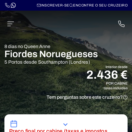
INSCREVER-SE
ENCONTRE O SEU CRUZEIRO
8 dias no Queen Anne
Fiordes Noruegueses
5 Portos desde Southampton (Londres)
Interior desde
2.436 €
POR CABINE
taxas incluidas
Tem perguntas sobre este cruzeiro?
Preço final por cabine (taxas e impostos