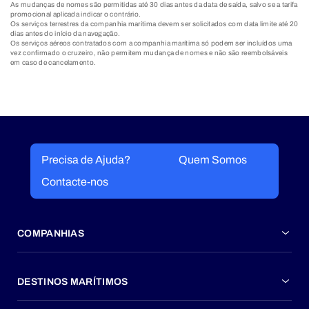
As mudanças de nomes são permitidas até 30 dias antes da data de saída, salvo se a tarifa
promocional aplicada indicar o contrário.
Os serviços terrestres da companhia marítima devem ser solicitados com data limite até 20
dias antes do início da navegação.
Os serviços aéreos contratados com a companhia marítima só podem ser incluídos uma
vez confirmado o cruzeiro, não permitem mudança de nomes e não são reembolsáveis
em caso de cancelamento.
Precisa de Ajuda?
Quem Somos
Contacte-nos
COMPANHIAS
DESTINOS MARÍTIMOS