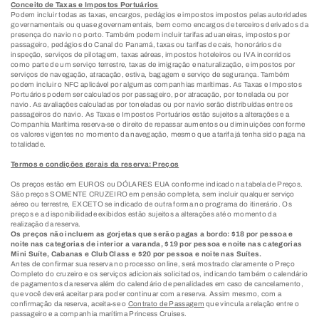
Conceito de Taxas e Impostos Portuários
Podem incluir todas as taxas, encargos, pedágios e impostos impostos pelas autoridades
governamentais ou quase governamentais, bem como encargos de terceiros derivados da
presença do navio no porto. Também podem incluir tarifas aduaneiras, impostos por
passageiro, pedágios do Canal do Panamá, taxas ou tarifas de cais, honorários de
inspeção, serviços de pilotagem, taxas aéreas, impostos hoteleiros ou IVA incorridos
como parte de um serviço terrestre, taxas de imigração e naturalização, e impostos por
serviços de navegação, atracação, estiva, bagagem e serviço de segurança. Também
podem incluir o NFC aplicável por algumas companhias marítimas. As Taxas e Impostos
Portuários podem ser calculados por passageiro, por atracação, por tonelada ou por
navio. As avaliações calculadas por toneladas ou por navio serão distribuídas entre os
passageiros do navio. As Taxas e Impostos Portuários estão sujeitos a alterações e a
Companhia Marítima reserva-se o direito de repassar aumentos ou diminuições conforme
os valores vigentes no momento da navegação, mesmo que a tarifa já tenha sido paga na
totalidade.
Termos e condições gerais da reserva: Preços
Os preços estão em EUROS ou DÓLARES EUA conforme indicado na tabela de Preços.
São preços SOMENTE CRUZEIRO em pensão completa, sem incluir qualquer serviço
aéreo ou terrestre, EXCETO se indicado de outra forma no programa do itinerário. Os
preços e a disponibilidade exibidos estão sujeitos a alterações até o momento da
realização da reserva.
Os preços não incluem as gorjetas que serão pagas a bordo: $18 por pessoa e
noite nas categorias de interior a varanda, $19 por pessoa e noite nas categorias
Mini Suíte, Cabanas e Club Class e $20 por pessoa e noite nas Suítes.
Antes de confirmar sua reserva no processo online, será mostrado claramente o Preço
Completo do cruzeiro e os serviços adicionais solicitados, indicando também o calendário
de pagamentos da reserva além do calendário de penalidades em caso de cancelamento,
que você deverá aceitar para poder continuar com a reserva. Assim mesmo, com a
confirmação da reserva, aceita-se o
Contrato de Passagem
que vincula a relação entre o
passageiro e a companhia marítima Princess Cruises.