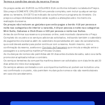
Termos e condições gerais da reserva: Preços
Os preços estão em EUROS ou DÓLARES EUA conforme indicado na tabela de Preços.
São preços SOMENTE CRUZEIRO em pensão completa, sem incluir qualquer serviço
aéreo ou terrestre, EXCETO se indicado de outra forma no programa do itinerário. Os
preços e a disponibilidade exibidos estão sujeitos a alterações até o momento da
realização da reserva.
Os preços não incluem as gorjetas que serão pagas a bordo: $18 por pessoa e
noite nas categorias de interior a varanda, $19 por pessoa e noite nas categorias
Mini Suíte, Cabanas e Club Class e $20 por pessoa e noite nas Suítes.
Antes de confirmar sua reserva no processo online, será mostrado claramente o Preço
Completo do cruzeiro e os serviços adicionais solicitados, indicando também o calendário
de pagamentos da reserva além do calendário de penalidades em caso de cancelamento,
que você deverá aceitar para poder continuar com a reserva. Assim mesmo, com a
confirmação da reserva, aceita-se o
Contrato de Passagem
que vincula a relação entre o
passageiro e a companhia marítima Princess Cruises.
As mudanças de nomes são permitidas até 30 dias antes da data de saída, salvo se a tarifa
promocional aplicada indicar o contrário.
Os serviços terrestres da companhia marítima devem ser solicitados com data limite até 20
dias antes do início da navegação.
Os serviços aéreos contratados com a companhia marítima só podem ser incluídos uma
vez confirmado o cruzeiro, não permitem mudança de nomes e não são reembolsáveis
em caso de cancelamento.