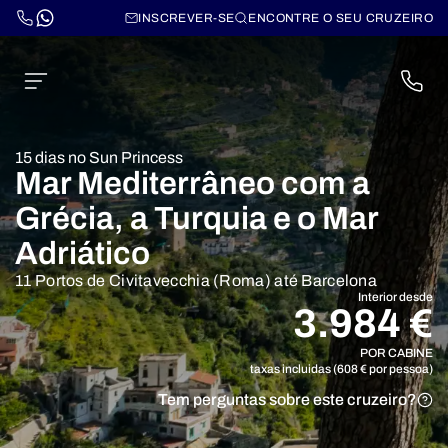
INSCREVER-SE
ENCONTRE O SEU CRUZEIRO
15 dias no Sun Princess
Mar Mediterrâneo com a
Grécia, a Turquia e o Mar
Adriático
11 Portos de Civitavecchia (Roma) até Barcelona
Interior desde
3.984 €
POR CABINE
taxas incluidas (608 € por pessoa)
Tem perguntas sobre este cruzeiro?