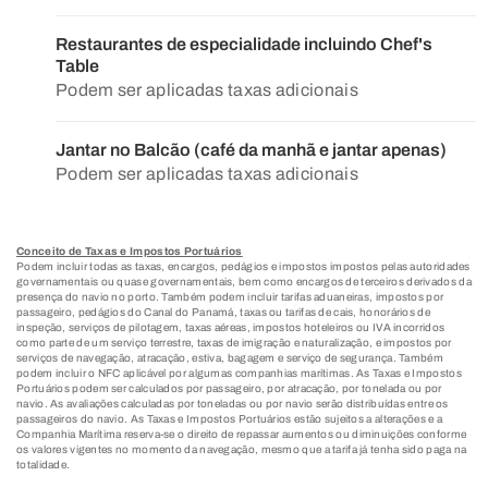
Restaurantes de especialidade incluindo Chef's
Table
Podem ser aplicadas taxas adicionais
Jantar no Balcão (café da manhã e jantar apenas)
Podem ser aplicadas taxas adicionais
Conceito de Taxas e Impostos Portuários
Podem incluir todas as taxas, encargos, pedágios e impostos impostos pelas autoridades
governamentais ou quase governamentais, bem como encargos de terceiros derivados da
presença do navio no porto. Também podem incluir tarifas aduaneiras, impostos por
passageiro, pedágios do Canal do Panamá, taxas ou tarifas de cais, honorários de
inspeção, serviços de pilotagem, taxas aéreas, impostos hoteleiros ou IVA incorridos
como parte de um serviço terrestre, taxas de imigração e naturalização, e impostos por
serviços de navegação, atracação, estiva, bagagem e serviço de segurança. Também
podem incluir o NFC aplicável por algumas companhias marítimas. As Taxas e Impostos
Portuários podem ser calculados por passageiro, por atracação, por tonelada ou por
navio. As avaliações calculadas por toneladas ou por navio serão distribuídas entre os
passageiros do navio. As Taxas e Impostos Portuários estão sujeitos a alterações e a
Companhia Marítima reserva-se o direito de repassar aumentos ou diminuições conforme
os valores vigentes no momento da navegação, mesmo que a tarifa já tenha sido paga na
totalidade.