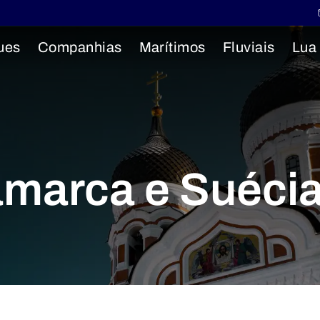
ues
Companhias
Marítimos
Fluviais
Lua
amarca e Suéci