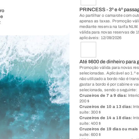
PRINCESS - 3º e 4º passag
iro
Ao partilhar o camarote com out
 e
apenas as taxas. Promoção válid
R
mediante reserva na tarifa NLW
válida para novas reservas de 1
aplicáveis: 12/09/2026
Até $600 de dinheiro para 
Promoção válida para novas rese
selecionadas. Aplicável ao 1.º
não utilizado a bordo não é tran
gastar a bordo é por cabine e va
selecionada, sendo o seguinte:
Cruzeiros de 7 a 9 dias:
Interi
200 $
Cruzeiros de 10 a 13 dias:
Int
suíte: 300 $
Cruzeiros de 14 a 18 dias:
Int
suíte: 400 $
Cruzeiros de 19 dias ou mais
suíte: 600 $