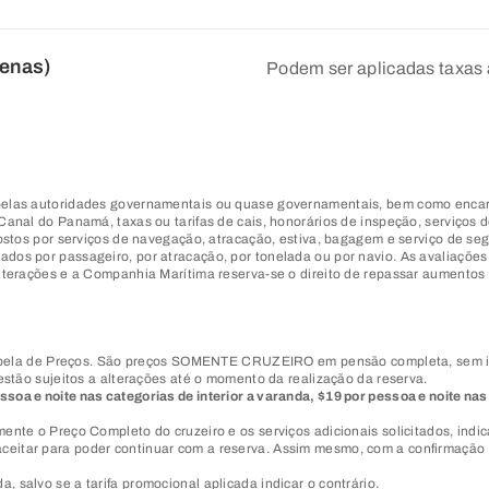
penas)
Podem ser aplicadas taxas 
 pelas autoridades governamentais ou quase governamentais, bem como encar
Canal do Panamá, taxas ou tarifas de cais, honorários de inspeção, serviços 
mpostos por serviços de navegação, atracação, estiva, bagagem e serviço de 
dos por passageiro, por atracação, por tonelada ou por navio. As avaliações 
 alterações e a Companhia Marítima reserva-se o direito de repassar aumento
a de Preços. São preços SOMENTE CRUZEIRO em pensão completa, sem inclu
 estão sujeitos a alterações até o momento da realização da reserva.
soa e noite nas categorias de interior a varanda, $19 por pessoa e noite nas
amente o Preço Completo do cruzeiro e os serviços adicionais solicitados, i
ceitar para poder continuar com a reserva. Assim mesmo, com a confirmação 
 salvo se a tarifa promocional aplicada indicar o contrário.