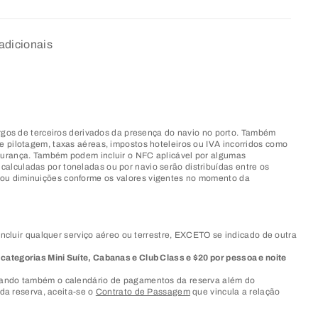
adicionais
gos de terceiros derivados da presença do navio no porto. Também
de pilotagem, taxas aéreas, impostos hoteleiros ou IVA incorridos como
segurança. Também podem incluir o NFC aplicável por algumas
calculadas por toneladas ou por navio serão distribuídas entre os
s ou diminuições conforme os valores vigentes no momento da
ir qualquer serviço aéreo ou terrestre, EXCETO se indicado de outra
 categorias Mini Suíte, Cabanas e Club Class e $20 por pessoa e noite
ndicando também o calendário de pagamentos da reserva além do
da reserva, aceita-se o
Contrato de Passagem
que vincula a relação