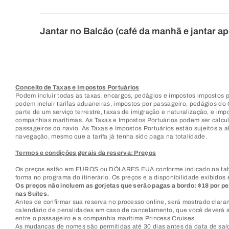
Jantar no Balcão (café da manhã e jantar a
Conceito de Taxas e Impostos Portuários
Podem incluir todas as taxas, encargos, pedágios e impostos impostos
podem incluir tarifas aduaneiras, impostos por passageiro, pedágios do 
parte de um serviço terrestre, taxas de imigração e naturalização, e i
companhias marítimas. As Taxas e Impostos Portuários podem ser calcula
passageiros do navio. As Taxas e Impostos Portuários estão sujeitos a
navegação, mesmo que a tarifa já tenha sido paga na totalidade.
Termos e condições gerais da reserva: Preços
Os preços estão em EUROS ou DÓLARES EUA conforme indicado na tabel
forma no programa do itinerário. Os preços e a disponibilidade exibidos
Os preços não incluem as gorjetas que serão pagas a bordo: $18 por pes
nas Suítes.
Antes de confirmar sua reserva no processo online, será mostrado clar
calendário de penalidades em caso de cancelamento, que você deverá a
entre o passageiro e a companhia marítima Princess Cruises.
As mudanças de nomes são permitidas até 30 dias antes da data de saída,