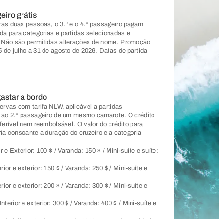
eiro grátis
ras duas pessoas, o 3.º e o 4.º passageiro pagam
a para categorias e partidas selecionadas e
. Não são permitidas alterações de nome. Promoção
5 de julho a 31 de agosto de 2026. Datas de partida
gastar a bordo
rvas com tarifa NLW, aplicável a partidas
 e ao 2.º passageiro de um mesmo camarote. O crédito
sferível nem reembolsável. O valor do crédito para
ria consoante a duração do cruzeiro e a categoria
or e Exterior: 100 $ / Varanda: 150 $ / Mini-suíte e suíte:
erior e exterior: 150 $ / Varanda: 250 $ / Mini-suíte e
erior e exterior: 200 $ / Varanda: 300 $ / Mini-suíte e
Interior e exterior: 300 $ / Varanda: 400 $ / Mini-suíte e