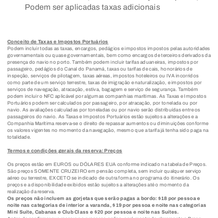
Podem ser aplicadas taxas adicionais
Conceito de Taxas e Impostos Portuários
Podem incluir todas as taxas, encargos, pedágios e impostos impostos pelas autoridades
governamentais ou quase governamentais, bem como encargos de terceiros derivados da
presença do navio no porto. Também podem incluir tarifas aduaneiras, impostos por
passageiro, pedágios do Canal do Panamá, taxas ou tarifas de cais, honorários de
inspeção, serviços de pilotagem, taxas aéreas, impostos hoteleiros ou IVA incorridos
como parte de um serviço terrestre, taxas de imigração e naturalização, e impostos por
serviços de navegação, atracação, estiva, bagagem e serviço de segurança. Também
podem incluir o NFC aplicável por algumas companhias marítimas. As Taxas e Impostos
Portuários podem ser calculados por passageiro, por atracação, por tonelada ou por
navio. As avaliações calculadas por toneladas ou por navio serão distribuídas entre os
passageiros do navio. As Taxas e Impostos Portuários estão sujeitos a alterações e a
Companhia Marítima reserva-se o direito de repassar aumentos ou diminuições conforme
os valores vigentes no momento da navegação, mesmo que a tarifa já tenha sido paga na
totalidade.
Termos e condições gerais da reserva: Preços
Os preços estão em EUROS ou DÓLARES EUA conforme indicado na tabela de Preços.
São preços SOMENTE CRUZEIRO em pensão completa, sem incluir qualquer serviço
aéreo ou terrestre, EXCETO se indicado de outra forma no programa do itinerário. Os
preços e a disponibilidade exibidos estão sujeitos a alterações até o momento da
realização da reserva.
Os preços não incluem as gorjetas que serão pagas a bordo: $18 por pessoa e
noite nas categorias de interior a varanda, $19 por pessoa e noite nas categorias
Mini Suíte, Cabanas e Club Class e $20 por pessoa e noite nas Suítes.