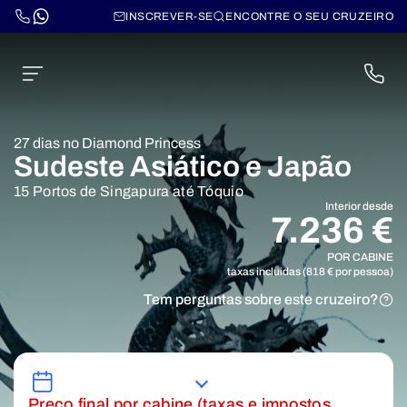
INSCREVER-SE
ENCONTRE O SEU CRUZEIRO
27 dias no Diamond Princess
Sudeste Asiático e Japão
15 Portos de Singapura até Tóquio
Interior desde
7.236 €
POR CABINE
taxas incluidas (818 € por pessoa)
Tem perguntas sobre este cruzeiro?
Preço final por cabine (taxas e impostos