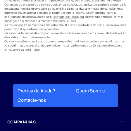
Antes de confirmar sua reserva no processo online, será mostrado claramente o Preço
Completo do cruzeiro e os serviços adicionais solicitados, indicando também o calendário
de pagamentos da reserva além do calendário de penalidades em caso de cancelamento,
que você deverá aceitar para poder continuar com a reserva. Assim mesmo, com a
confirmação da reserva, aceita-se o
Contrato de Passagem
que vincula a relação entre o
passageiro e a companhia marítima Princess Cruises.
As mudanças de nomes são permitidas até 30 dias antes da data de saída, salvo se a tarifa
promocional aplicada indicar o contrário.
Os serviços terrestres da companhia marítima devem ser solicitados com data limite até 20
dias antes do início da navegação.
Os serviços aéreos contratados com a companhia marítima só podem ser incluídos uma
vez confirmado o cruzeiro, não permitem mudança de nomes e não são reembolsáveis
em caso de cancelamento.
Precisa de Ajuda?
Quem Somos
Contacte-nos
COMPANHIAS