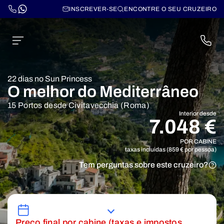
INSCREVER-SE
ENCONTRE O SEU CRUZEIRO
22 dias no Sun Princess
O melhor do Mediterrâneo
15 Portos desde Civitavecchia (Roma)
Interior desde
7.048 €
POR CABINE
taxas incluidas (859 € por pessoa)
Tem perguntas sobre este cruzeiro?
Preço final por cabine (taxas e impostos