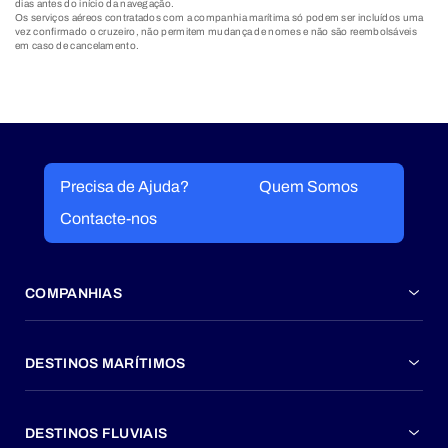
dias antes do início da navegação.
Os serviços aéreos contratados com a companhia marítima só podem ser incluídos uma
vez confirmado o cruzeiro, não permitem mudança de nomes e não são reembolsáveis
em caso de cancelamento.
Precisa de Ajuda?
Quem Somos
Contacte-nos
COMPANHIAS
DESTINOS MARÍTIMOS
DESTINOS FLUVIAIS