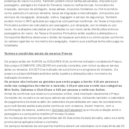
presença do navio no porto. Também podem incluir tarifas aduaneiras, impostos por
passageiro, pedágios do Canal do Panamá, taxas ou tarifas de cais, honorários de
inspeção, serviços de pilotagem, taxas aéreas, impostos hoteleiros ou IVA incorridos
como parte de um serviço terrestre, taxas de imigração e naturalização, e impostos por
serviços de navegação, atracação, estiva, bagagem e serviço de segurança. Também
podem incluir o NFC aplicável por algumas companhias marítimas. As Taxas e Impostos
Portuários podem ser calculados por passageiro, por atracação, por tonelada ou por
navio. As avaliações calculadas por toneladas ou por navio serão distribuídas entre os
passageiros do navio. As Taxas e Impostos Portuários estão sujeitos a alterações e a
Companhia Marítima reserva-se o direito de repassar aumentos ou diminuições conforme
os valores vigentes no momento da navegação, mesmo que a tarifa já tenha sido paga na
totalidade.
Termos e condições gerais da reserva: Preços
Os preços estão em EUROS ou DÓLARES EUA conforme indicado na tabela de Preços.
São preços SOMENTE CRUZEIRO em pensão completa, sem incluir qualquer serviço
aéreo ou terrestre, EXCETO se indicado de outra forma no programa do itinerário. Os
preços e a disponibilidade exibidos estão sujeitos a alterações até o momento da
realização da reserva.
Os preços não incluem as gorjetas que serão pagas a bordo: $18 por pessoa e
noite nas categorias de interior a varanda, $19 por pessoa e noite nas categorias
Mini Suíte, Cabanas e Club Class e $20 por pessoa e noite nas Suítes.
Antes de confirmar sua reserva no processo online, será mostrado claramente o Preço
Completo do cruzeiro e os serviços adicionais solicitados, indicando também o calendário
de pagamentos da reserva além do calendário de penalidades em caso de cancelamento,
que você deverá aceitar para poder continuar com a reserva. Assim mesmo, com a
confirmação da reserva, aceita-se o
Contrato de Passagem
que vincula a relação entre o
passageiro e a companhia marítima Princess Cruises.
As mudanças de nomes são permitidas até 30 dias antes da data de saída, salvo se a tarifa
promocional aplicada indicar o contrário.
Os serviços terrestres da companhia marítima devem ser solicitados com data limite até 20