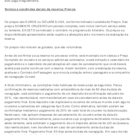
sido paga integralmente.
Termos e condições gerais da reserva: Preços
Os preços são EUROS ou DÓLARES USA, conforme indicado na tabela de Preços. São
preços SOMENTE CRUZEIRO em pensão completa, sem incluir nenhum serviço aéreo
ou terrestre, EXCETO se indicado o contrário no programa do itinerário. Os preços e a
disponibilidade apresentados estão sujeitos a alterações até o momento da realização da
reserva.
Os preços não incluem as gorjetas, que são voluntárias.
Antes de confirmar a sua reserva no processo online, será mostrado com clareza o Preço
Completo do cruzeiro e os serviços adicionais solicitados, e será indicado o calendário de
pagamentos e o calendário de penalizações em caso de cancelamento que você deverá
aceitar para poder continuar com a reserva. Assim também, com a realização da reserva,
aceita-se o Contrato de Passagem que vincula a relação entre o passageiro e a companhia
de navegação Cunard.
A título informativo, as condições mais habituais de reserva são as seguintes: Para a
confirmação de reservas realizadas com antecedência de mais de 80 dias da data de
navegação, será solicitado o pagamento de um depósito de confirmação reduzido de
20%, não reembolsável, nem transferível em caso de cancelamento antes da data de
pagamento final. Este depósito não é aplicável a cruzeiros de volta ao mundo e em alguns
cruzeiros a camarotes em categorias tipo Suíte. Como alternativa, também podem ser
confirmadas mediante o pagamento de 25% do valor total do cruzeiro na data de opção.
Neste caso, não aplicam despesas de cancelamento do cruzeiro antes da data de
pagamento final. Adicionalmente, para cruzeiros cujo programa de itinerário inclua pacote
aéreo-terrestre, será solicitado o pagamento de um depósito adicional de 120 eur/pessoa,
não reembolsável, nem transferível em caso de cancelamento antes da data de
pagamento final. Pagamento final: 80 dias antes da data de navegação. Em caso de não