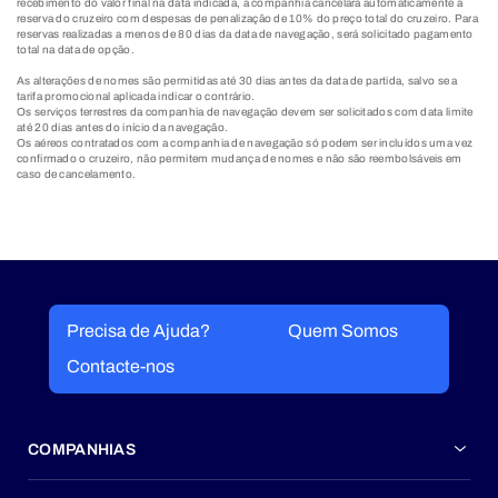
recebimento do valor final na data indicada, a companhia cancelará automaticamente a
reserva do cruzeiro com despesas de penalização de 10% do preço total do cruzeiro. Para
reservas realizadas a menos de 80 dias da data de navegação, será solicitado pagamento
total na data de opção.
As alterações de nomes são permitidas até 30 dias antes da data de partida, salvo se a
tarifa promocional aplicada indicar o contrário.
Os serviços terrestres da companhia de navegação devem ser solicitados com data limite
até 20 dias antes do início da navegação.
Os aéreos contratados com a companhia de navegação só podem ser incluídos uma vez
confirmado o cruzeiro, não permitem mudança de nomes e não são reembolsáveis em
caso de cancelamento.​
Precisa de Ajuda?
Quem Somos
Contacte-nos
COMPANHIAS