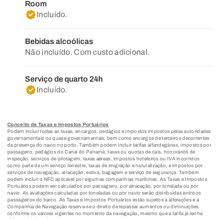
Room
Incluído.
Bebidas alcoólicas
Não incluído. Com custo adicional.
Serviço de quarto 24h
Incluído.
Conceito de Taxas e Impostos Portuários
Podem incluir todas as taxas, encargos, pedágios e impostos impostos pelas autoridades
governamentais ou quase governamentais, bem como encargos de terceiros decorrentes
da presença do navio no porto. Também podem incluir tarifas alfandegárias, impostos por
passageiro, pedágios do Canal do Panamá, taxas ou quotas de cais, honorários de
inspeção, serviços de pilotagem, taxas aéreas, impostos hoteleiros ou IVA incorridos
como parte de um serviço terrestre, taxas de imigração e naturalização, e impostos por
serviços de navegação, atracação, estiva, bagagem e serviço de segurança. Também
podem incluir o NFC aplicável por algumas companhias marítimas. As Taxas e Impostos
Portuários podem ser calculados por passageiro, por atracação, por tonelada ou por
navio. As avaliações calculadas por toneladas ou por navio serão distribuídas entre os
passageiros do barco. As Taxas e Impostos Portuários estão sujeitos a alterações e a
Companhia de Navegação reserva-se o direito de repassar aumentos ou diminuições
conforme os valores vigentes no momento da navegação, mesmo que a tarifa já tenha