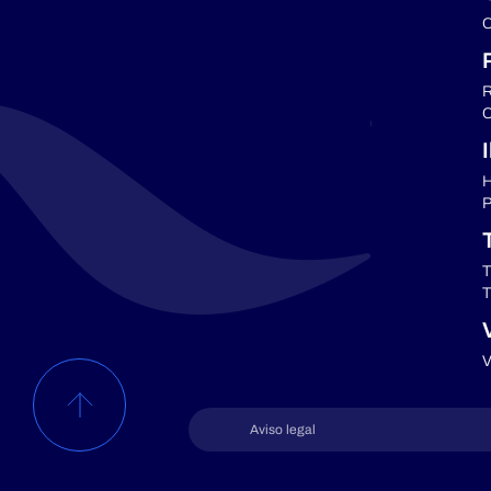
C
R
C
H
P
T
T
V
Aviso legal