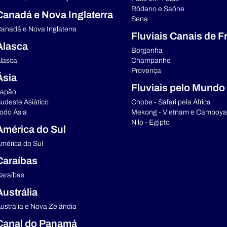
Ródano e Saône
Canadá e Nova Inglaterra
Sena
anadá e Nova Inglaterra
Fluviais Canais de F
Alasca
Borgonha
lasca
Champanhe
Provença
Ásia
Fluviais pelo Mundo
apão
udeste Asiático
Chobe - Safari pela África
odo Ásia
Mekong - Vietnam e Camboya
Nilo - Egipto
América do Sul
mérica do Sul
Caraíbas
araíbas
Austrália
ustrália e Nova Zelândia
Canal do Panamá