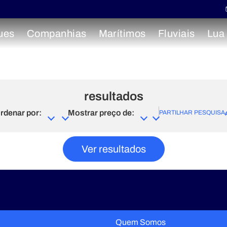
ues
Companhias
Marítimos
Fluviais
Lua
resultados
rdenar por:
Mostrar preço de:
PARTILHAR PESQUISA
Ver resultados
Quem Somos