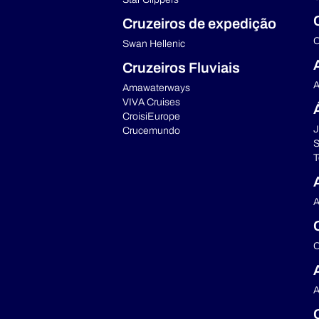
Cruzeiros de expedição
C
Swan Hellenic
Cruzeiros Fluviais
A
Amawaterways
VIVA Cruises
CroisiEurope
J
Crucemundo
S
T
A
C
A