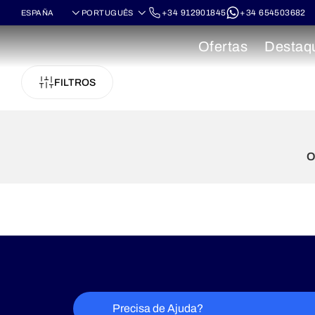
+34 912901845
+34 654503682
Ofertas
Destaq
FILTROS
O
Precisa de Ajuda?