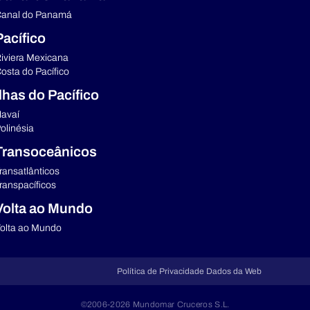
anal do Panamá
Pacífico
iviera Mexicana
osta do Pacífico
Ilhas do Pacífico
avaí
olinésia
Transoceânicos
ransatlânticos
ranspacíficos
Volta ao Mundo
olta ao Mundo
Política de Privacidade Dados da Web
©2006-2026 Mundomar Cruceros S.L.