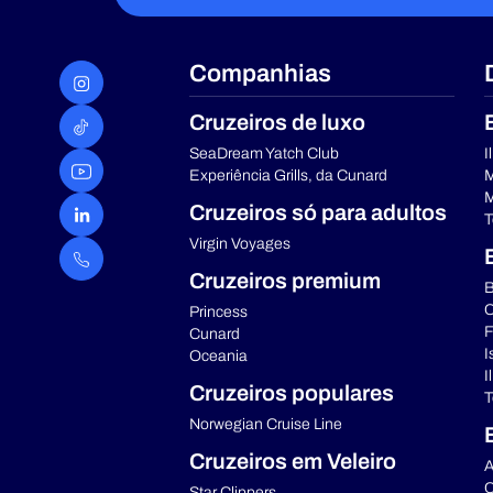
Companhias
Cruzeiros de luxo
SeaDream Yatch Club
I
Experiência Grills, da Cunard
M
M
Cruzeiros só para adultos
T
Virgin Voyages
Cruzeiros premium
B
C
Princess
F
Cunard
I
Oceania
I
Cruzeiros populares
T
Norwegian Cruise Line
Cruzeiros em Veleiro
A
C
Star Clippers