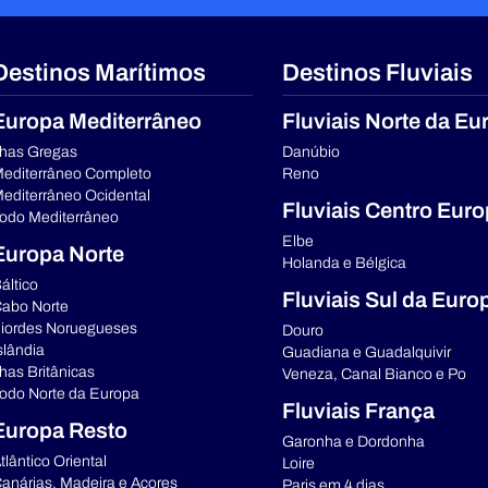
Destinos Marítimos
Destinos Fluviais
Europa Mediterrâneo
Fluviais Norte da Eu
lhas Gregas
Danúbio
editerrâneo Completo
Reno
editerrâneo Ocidental
Fluviais Centro Eur
odo Mediterrâneo
Elbe
Europa Norte
Holanda e Bélgica
áltico
Fluviais Sul da Euro
abo Norte
iordes Noruegueses
Douro
slândia
Guadiana e Guadalquivir
lhas Britânicas
Veneza, Canal Bianco e Po
odo Norte da Europa
Fluviais França
Europa Resto
Garonha e Dordonha
tlântico Oriental
Loire
anárias, Madeira e Açores
Paris em 4 dias