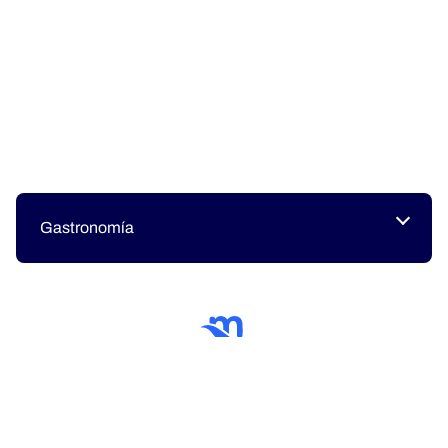
Gastronomía
Simplemente espectacular
¡Bienvenido Sun Princess!
El Sun Princess® lidera nuestra próxima generación de