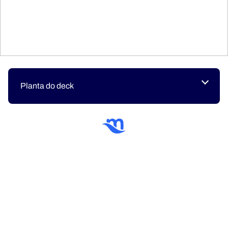
Planta do deck
Você quer reservar um
cruzeiro a bordo do
Resilient Lady?
Dê uma olhada em todos os destinos!