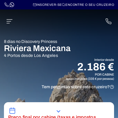
INSCREVER-SE
ENCONTRE O SEU CRUZEIRO
8 dias no Discovery Princess
Riviera Mexicana
4 Portos desde Los Angeles
Interior desde
2.186 €
POR CABINE
taxas incluidas (335 € por pessoa)
Tem perguntas sobre este cruzeiro?
Preço final por cabine (taxas e impostos