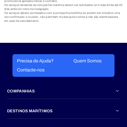
promocional aplicada indicar o contrário.
Os serviços terrestres da companhia marítima devem ser solicitados com data limite até 20
dias antes do início da navegação.
Os serviços aéreos contratados com a companhia marítima só podem ser incluídos uma
vez confirmado o cruzeiro, não permitem mudança de nomes e não são reembolsáveis
em caso de cancelamento.
Precisa de Ajuda?
Quem Somos
Contacte-nos
COMPANHIAS
DESTINOS MARÍTIMOS