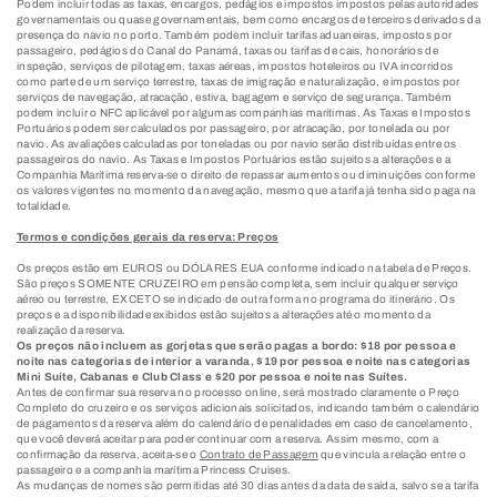
Podem incluir todas as taxas, encargos, pedágios e impostos impostos pelas autoridades
governamentais ou quase governamentais, bem como encargos de terceiros derivados da
presença do navio no porto. Também podem incluir tarifas aduaneiras, impostos por
passageiro, pedágios do Canal do Panamá, taxas ou tarifas de cais, honorários de
inspeção, serviços de pilotagem, taxas aéreas, impostos hoteleiros ou IVA incorridos
como parte de um serviço terrestre, taxas de imigração e naturalização, e impostos por
serviços de navegação, atracação, estiva, bagagem e serviço de segurança. Também
podem incluir o NFC aplicável por algumas companhias marítimas. As Taxas e Impostos
Portuários podem ser calculados por passageiro, por atracação, por tonelada ou por
navio. As avaliações calculadas por toneladas ou por navio serão distribuídas entre os
passageiros do navio. As Taxas e Impostos Portuários estão sujeitos a alterações e a
Companhia Marítima reserva-se o direito de repassar aumentos ou diminuições conforme
os valores vigentes no momento da navegação, mesmo que a tarifa já tenha sido paga na
totalidade.
Termos e condições gerais da reserva: Preços
Os preços estão em EUROS ou DÓLARES EUA conforme indicado na tabela de Preços.
São preços SOMENTE CRUZEIRO em pensão completa, sem incluir qualquer serviço
aéreo ou terrestre, EXCETO se indicado de outra forma no programa do itinerário. Os
preços e a disponibilidade exibidos estão sujeitos a alterações até o momento da
realização da reserva.
Os preços não incluem as gorjetas que serão pagas a bordo: $18 por pessoa e
noite nas categorias de interior a varanda, $19 por pessoa e noite nas categorias
Mini Suíte, Cabanas e Club Class e $20 por pessoa e noite nas Suítes.
Antes de confirmar sua reserva no processo online, será mostrado claramente o Preço
Completo do cruzeiro e os serviços adicionais solicitados, indicando também o calendário
de pagamentos da reserva além do calendário de penalidades em caso de cancelamento,
que você deverá aceitar para poder continuar com a reserva. Assim mesmo, com a
confirmação da reserva, aceita-se o
Contrato de Passagem
que vincula a relação entre o
passageiro e a companhia marítima Princess Cruises.
As mudanças de nomes são permitidas até 30 dias antes da data de saída, salvo se a tarifa