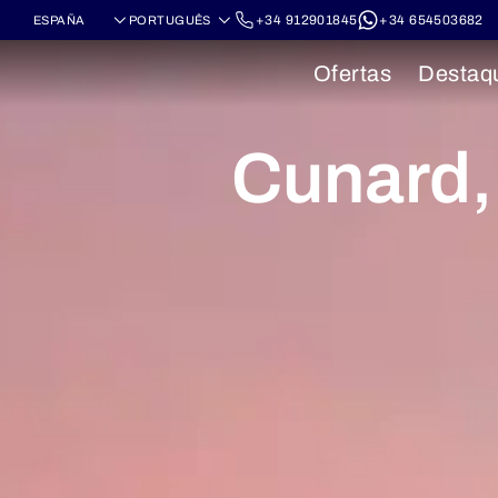
+34 912901845
+34 654503682
Ofertas
Destaq
Cunard,