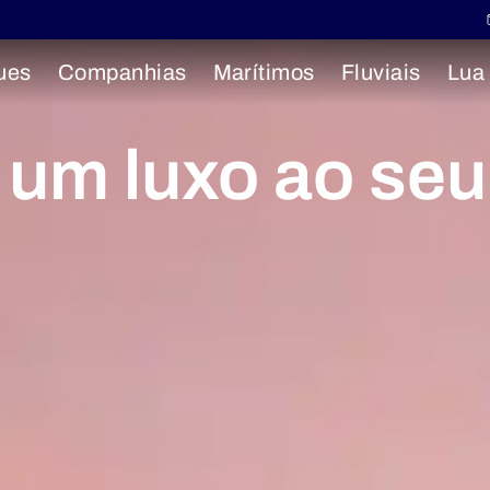
ues
Companhias
Marítimos
Fluviais
Lua
 um luxo ao seu