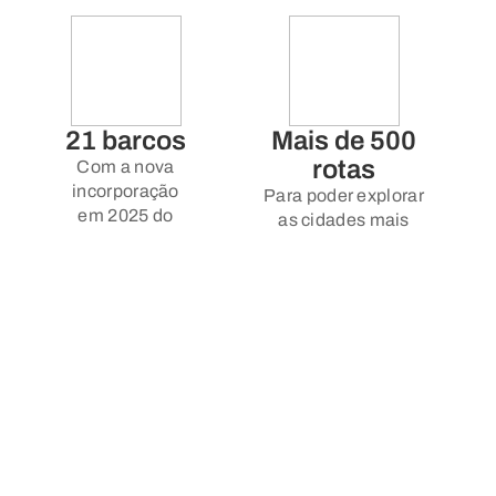
21 barcos
Mais de 500
rotas
Com a nova
incorporação
Para poder explorar
em 2025 do
as cidades mais
Norwegian Luna.
impressionantes de
cada destino.
Ilhas Privadas
Assistência
no Caribe
em Espanhol