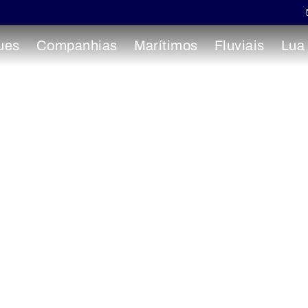
ues
Companhias
Marítimos
Fluviais
Lua
undo