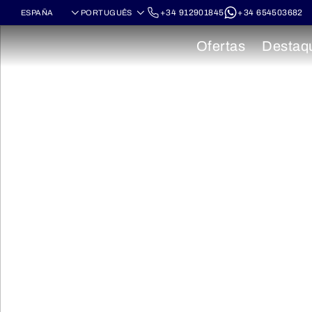
+34 912901845
+34 654503682
Ofertas
Destaq
Voltas ao M