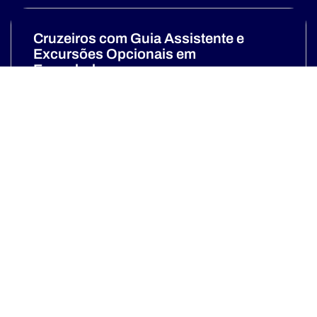
Cruzeiros com Guia Assistente e
Excursões Opcionais em
Espanhol
Descubra mais
Um destino, muitas formas de vivê-lo.
Cada companhia de navegação, uma
experiência única.