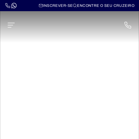
INSCREVER-SE
ENCONTRE O SEU CRUZEIRO
Cruzeiros pelos
Fiordes Noruegueses