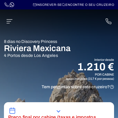
INSCREVER-SE
ENCONTRE O SEU CRUZEIRO
8 dias no Discovery Princess
Riviera Mexicana
4 Portos desde Los Angeles
Interior desde
1.210 €
POR CABINE
taxas incluidas (317 € por pessoa)
Tem perguntas sobre este cruzeiro?
Preço final por cabine (taxas e impostos