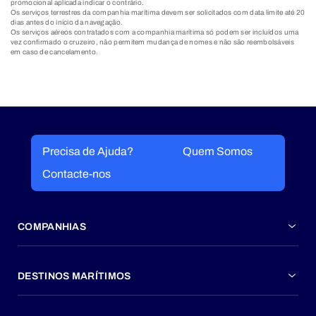
promocional aplicada indicar o contrário.
Os serviços terrestres da companhia marítima devem ser solicitados com data limite até 20
dias antes do início da navegação.
Os serviços aéreos contratados com a companhia marítima só podem ser incluídos uma
vez confirmado o cruzeiro, não permitem mudança de nomes e não são reembolsáveis
em caso de cancelamento.
Precisa de Ajuda?
Quem Somos
Contacte-nos
COMPANHIAS
DESTINOS MARÍTIMOS