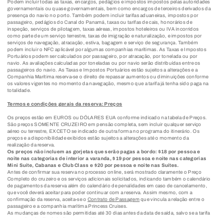
Podem incluir todas as taxas, encargos, pedágios e impostos impostos pelas autoridades
governamentais ou quase governamentais, bem como encargos de terceiros derivados da
presença do navio no porto. Também podem incluir tarifas aduaneiras, impostos por
passageiro, pedágios do Canal do Panamá, taxas ou tarifas de cais, honorários de
inspeção, serviços de pilotagem, taxas aéreas, impostos hoteleiros ou IVA incorridos
como parte de um serviço terrestre, taxas de imigração e naturalização, e impostos por
serviços de navegação, atracação, estiva, bagagem e serviço de segurança. Também
podem incluir o NFC aplicável por algumas companhias marítimas. As Taxas e Impostos
Portuários podem ser calculados por passageiro, por atracação, por tonelada ou por
navio. As avaliações calculadas por toneladas ou por navio serão distribuídas entre os
passageiros do navio. As Taxas e Impostos Portuários estão sujeitos a alterações e a
Companhia Marítima reserva-se o direito de repassar aumentos ou diminuições conforme
os valores vigentes no momento da navegação, mesmo que a tarifa já tenha sido paga na
totalidade.
Termos e condições gerais da reserva: Preços
Os preços estão em EUROS ou DÓLARES EUA conforme indicado na tabela de Preços.
São preços SOMENTE CRUZEIRO em pensão completa, sem incluir qualquer serviço
aéreo ou terrestre, EXCETO se indicado de outra forma no programa do itinerário. Os
preços e a disponibilidade exibidos estão sujeitos a alterações até o momento da
realização da reserva.
Os preços não incluem as gorjetas que serão pagas a bordo: $18 por pessoa e
noite nas categorias de interior a varanda, $19 por pessoa e noite nas categorias
Mini Suíte, Cabanas e Club Class e $20 por pessoa e noite nas Suítes.
Antes de confirmar sua reserva no processo online, será mostrado claramente o Preço
Completo do cruzeiro e os serviços adicionais solicitados, indicando também o calendário
de pagamentos da reserva além do calendário de penalidades em caso de cancelamento,
que você deverá aceitar para poder continuar com a reserva. Assim mesmo, com a
confirmação da reserva, aceita-se o
Contrato de Passagem
que vincula a relação entre o
passageiro e a companhia marítima Princess Cruises.
As mudanças de nomes são permitidas até 30 dias antes da data de saída, salvo se a tarifa