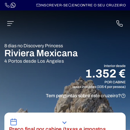
INSCREVER-SE
ENCONTRE O SEU CRUZEIRO
8 dias no Discovery Princess
Riviera Mexicana
4 Portos desde Los Angeles
Interior desde
1.352 €
POR CABINE
taxas incluidas (335 € por pessoa)
Tem perguntas sobre este cruzeiro?
Preço final por cabine (taxas e impostos