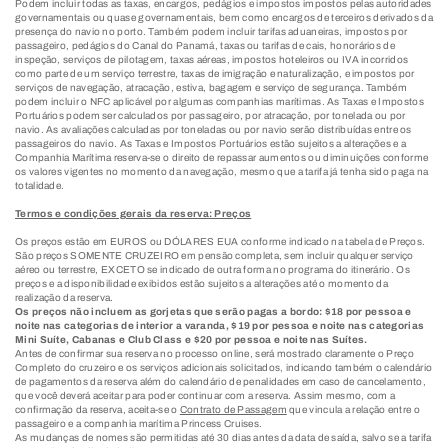
Podem incluir todas as taxas, encargos, pedágios e impostos impostos pelas autoridades
governamentais ou quase governamentais, bem como encargos de terceiros derivados da
presença do navio no porto. Também podem incluir tarifas aduaneiras, impostos por
passageiro, pedágios do Canal do Panamá, taxas ou tarifas de cais, honorários de
inspeção, serviços de pilotagem, taxas aéreas, impostos hoteleiros ou IVA incorridos
como parte de um serviço terrestre, taxas de imigração e naturalização, e impostos por
serviços de navegação, atracação, estiva, bagagem e serviço de segurança. Também
podem incluir o NFC aplicável por algumas companhias marítimas. As Taxas e Impostos
Portuários podem ser calculados por passageiro, por atracação, por tonelada ou por
navio. As avaliações calculadas por toneladas ou por navio serão distribuídas entre os
passageiros do navio. As Taxas e Impostos Portuários estão sujeitos a alterações e a
Companhia Marítima reserva-se o direito de repassar aumentos ou diminuições conforme
os valores vigentes no momento da navegação, mesmo que a tarifa já tenha sido paga na
totalidade.
Termos e condições gerais da reserva: Preços
Os preços estão em EUROS ou DÓLARES EUA conforme indicado na tabela de Preços.
São preços SOMENTE CRUZEIRO em pensão completa, sem incluir qualquer serviço
aéreo ou terrestre, EXCETO se indicado de outra forma no programa do itinerário. Os
preços e a disponibilidade exibidos estão sujeitos a alterações até o momento da
realização da reserva.
Os preços não incluem as gorjetas que serão pagas a bordo: $18 por pessoa e
noite nas categorias de interior a varanda, $19 por pessoa e noite nas categorias
Mini Suíte, Cabanas e Club Class e $20 por pessoa e noite nas Suítes.
Antes de confirmar sua reserva no processo online, será mostrado claramente o Preço
Completo do cruzeiro e os serviços adicionais solicitados, indicando também o calendário
de pagamentos da reserva além do calendário de penalidades em caso de cancelamento,
que você deverá aceitar para poder continuar com a reserva. Assim mesmo, com a
confirmação da reserva, aceita-se o
Contrato de Passagem
que vincula a relação entre o
passageiro e a companhia marítima Princess Cruises.
As mudanças de nomes são permitidas até 30 dias antes da data de saída, salvo se a tarifa