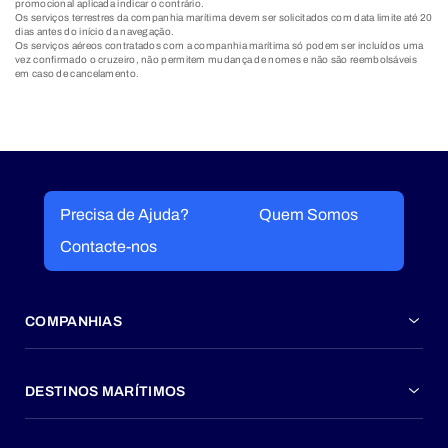
promocional aplicada indicar o contrário.
Os serviços terrestres da companhia marítima devem ser solicitados com data limite até 20
dias antes do início da navegação.
Os serviços aéreos contratados com a companhia marítima só podem ser incluídos uma
vez confirmado o cruzeiro, não permitem mudança de nomes e não são reembolsáveis
em caso de cancelamento.
Precisa de Ajuda?
Quem Somos
Contacte-nos
COMPANHIAS
DESTINOS MARÍTIMOS