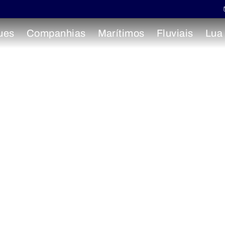
ues
Companhias
Marítimos
Fluviais
Lua
AmaDante