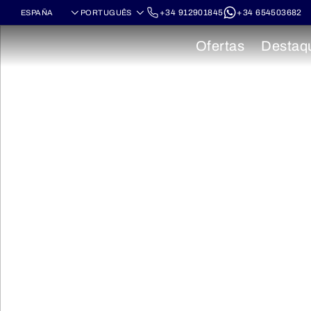
+34 912901845
+34 654503682
Ofertas
Destaq