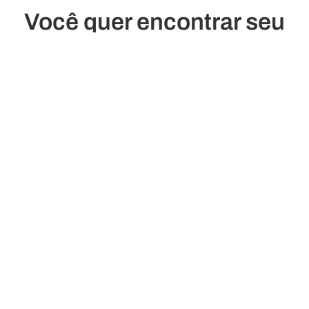
Você quer encontrar seu
camarote ou seu
restaurante favorito?
Dê uma olhada nos planos do barco!
Ver planta do deck
Precisa de Ajuda?
Quem Somos
Contacte-nos
COMPANHIAS