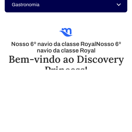
Gastronomia
Nosso 6º navio da classe RoyalNosso 6º
navio da classe Royal
Bem-vindo ao Discovery
Princess!
O Discovery Princess é nosso terceiro navio projetado
desde a base dos navios Medallion Class e será o último
da classe Royal.
O Discovery Princess oferece aos passageiros uma
grande quantidade de experiências inovadoras, desde
as magníficas Sky Suites, relaxar no aclamado
Sanctuary, até deleitar seus sentidos com os menus