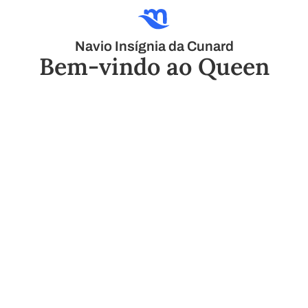
Navio Insígnia da Cunard
Bem-vindo ao Queen
Mary 2
Queen Mary 2 é o navio insígnia da Cunard, seu estilo e
elegância são lendários. Com interiores inspirados na
época dourada da navegação e detalhes art déco, seu
design combina elegância clássica com tecnologia
moderna, sendo o último grande transatlântico em
serviço ativo.
Ver planos do navio