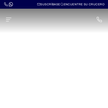
SUSCRÍBASE
ENCUENTRE SU CRUCERO
Cruceros por Venecia, el
Canal Blanco y el Po