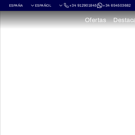
+34 912901845
+34 654503682
Ofertas
Destac
Cruceros po
Hawái