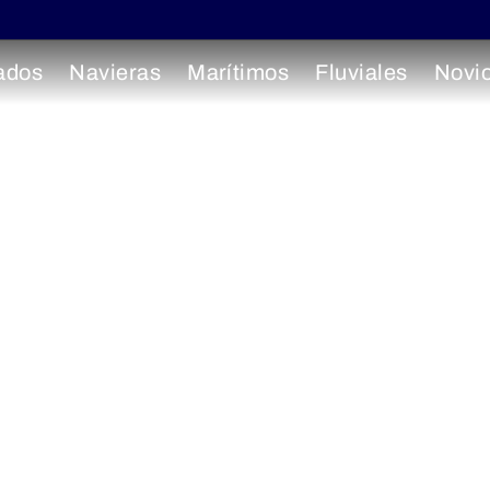
ados
Navieras
Marítimos
Fluviales
Novi
r