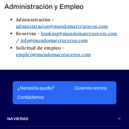
Administración y Empleo
Administración
-
administracion@mundomarcruceros.com
Reservas
-
booking@mundomarcruceros.com
/
info@mundomarcruceros.com
Solicitud de empleo
-
empleo@mundomarcruceros.com
¿Necesita ayuda?
Quienes somos
Contáctenos
NAVIERAS