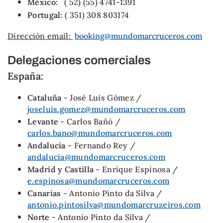
México:
( 52) (55) 4741-1391
Portugal:
( 351) 308 803174
Dirección email:
booking@mundomarcruceros.com
Delegaciones comerciales
España:
Cataluña
- José Luis Gómez /
joseluis.gomez@mundomarcruceros.com
Levante
- Carlos Bañó /
carlos.bano@mundomarcruceros.com
Andalucía
- Fernando Rey /
andalucia@mundomarcruceros.com
Madrid y Castilla
- Enrique Espinosa /
e.espinosa@mundomarcruceros.com
Canarias
- Antonio Pinto da Silva /
antonio.pintosilva@mundomarcruzeiros.com
Norte
- Antonio Pinto da Silva /