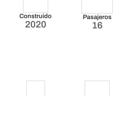
Construido
Pasajeros
2020
16
Eslora / Manga
Tripulantes
33 / 8 m
15