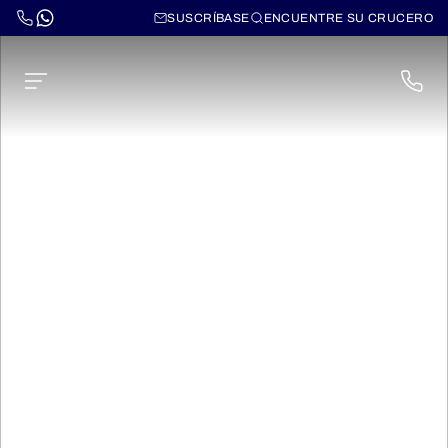
SUSCRÍBASE
ENCUENTRE SU CRUCERO
MV Zimbabwean Dream