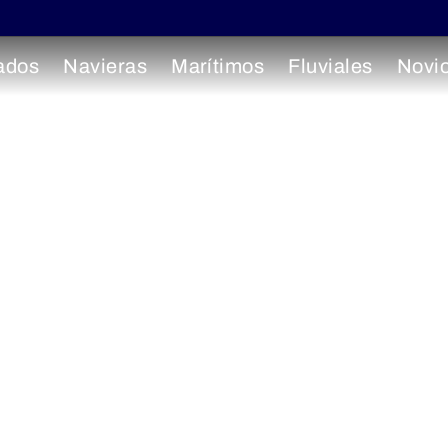
ados
Navieras
Marítimos
Fluviales
Novi
SC World Euro