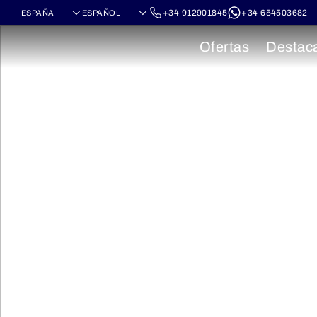
+34 912901845
+34 654503682
Ofertas
Destac
M