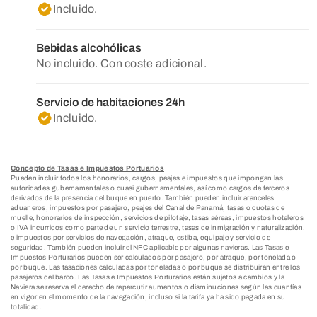
Incluido.
Bebidas alcohólicas
No incluido. Con coste adicional.
Servicio de habitaciones 24h
Incluido.
Concepto de Tasas e Impuestos Portuarios
Pueden incluir todos los honorarios, cargos, peajes e impuestos que impongan las
autoridades gubernamentales o cuasi gubernamentales, así como cargos de terceros
derivados de la presencia del buque en puerto. También pueden incluir aranceles
aduaneros, impuestos por pasajero, peajes del Canal de Panamá, tasas o cuotas de
muelle, honorarios de inspección, servicios de pilotaje, tasas aéreas, impuestos hoteleros
o IVA incurridos como parte de un servicio terrestre, tasas de inmigración y naturalización,
e impuestos por servicios de navegación, atraque, estiba, equipaje y servicio de
seguridad. También pueden incluir el NFC aplicable por algunas navieras. Las Tasas e
Impuestos Porturarios pueden ser calculados por pasajero, por atraque, por tonelada o
por buque. Las tasaciones calculadas por toneladas o por buque se distribuirán entre los
pasajeros del barco. Las Tasas e Impuestos Porturarios están sujetos a cambios y la
Naviera se reserva el derecho de repercutir aumentos o disminuciones según las cuantías
en vigor en el momento de la navegación, incluso si la tarifa ya ha sido pagada en su
totalidad.