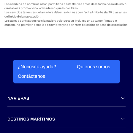
Los cambios de nombres están permitidos hasta 30 días antes de la fecha de salida salvo
que la tarifa promocional aplicada indique lo contrario.
Los servicios terrestres de la naviera deben solicitarse con fecha límite hasta 20 días antes
del inicio de la navegación.
Los aéreos contratados con la naviera solo pueden incluirse una vez confirmado el
crucero, no permiten cambio de nombres y no son reembolsables en caso de cancelación
¿Necesita ayuda?
Quienes somos
Contáctenos
NAVIERAS
DESTINOS MARÍTIMOS