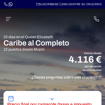
SUSCRÍBASE
ENCUENTRE SU CRUCERO
22 días en el Queen Elizabeth
Caribe al Completo
12 puertos desde Miami
Interior desde
4.116 €
por camarote
tasas incluidas
¿Tienes preguntas sobre este crucero?
Precio final por camarote (tasas e impuesto