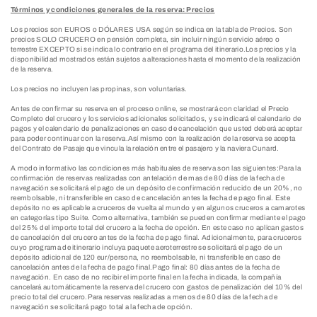
Términos y condiciones generales de la reserva: Precios
Los precios son EUROS o DÓLARES USA según se indica en la tabla de Precios. Son
precios SOLO CRUCERO en pensión completa, sin incluir ningún servicio aéreo o
terrestre EXCEPTO si se indica lo contrario en el programa del itinerario.Los precios y la
disponibilidad mostrados están sujetos a alteraciones hasta el momento de la realización
de la reserva.
Los precios no incluyen las propinas, son voluntarias.
Antes de confirmar su reserva en el proceso online, se mostrará con claridad el Precio
Completo del crucero y los servicios adicionales solicitados, y se indicará el calendario de
pagos y el calendario de penalizaciones en caso de cancelación que usted deberá aceptar
para poder continuar con la reserva.Así mismo con la realización de la reserva se acepta
del Contrato de Pasaje que vincula la relación entre el pasajero y la naviera Cunard.
A modo informativo las condiciones más habituales de reserva son las siguientes:Para la
confirmación de reservas realizadas con antelación de mas de 80 días de la fecha de
navegación se solicitará el pago de un depósito de confirmación reducido de un 20%, no
reembolsable, ni transferible en caso de cancelación antes la fecha de pago final. Este
depósito no es aplicable a cruceros de vuelta al mundo y en algunos cruceros a camarotes
en categorías tipo Suite. Como alternativa, también se pueden confirmar mediante el pago
del 25% del importe total del crucero a la fecha de opción. En este caso no aplican gastos
de cancelación del crucero antes de la fecha de pago final. Adicionalmente, para cruceros
cuyo programa de itinerario incluya paquete aeroterrestre se solicitará el pago de un
depósito adicional de 120 eur/persona, no reembolsable, ni transferible en caso de
cancelación antes de la fecha de pago final.Pago final: 80 días antes de la fecha de
navegación. En caso de no recibir el importe final en la fecha indicada, la compañía
cancelará automáticamente la reserva del crucero con gastos de penalización del 10% del
precio total del crucero.Para reservas realizadas a menos de 80 días de la fecha de
navegación se solicitará pago total a la fecha de opción.