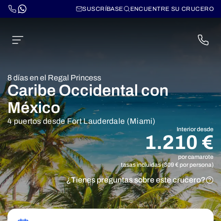
SUSCRÍBASE
ENCUENTRE SU CRUCERO
8 días en el Regal Princess
Caribe Occidental con
México
4 puertos desde Fort Lauderdale (Miami)
Interior desde
1.210 €
por camarote
tasas incluidas (309 € por persona)
¿Tienes preguntas sobre este crucero?