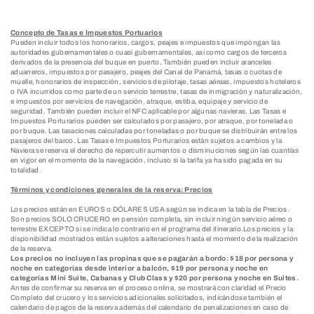
Concepto de Tasas e Impuestos Portuarios
Pueden incluir todos los honorarios, cargos, peajes e impuestos que impongan las
autoridades gubernamentales o cuasi gubernamentales, así como cargos de terceros
derivados de la presencia del buque en puerto. También pueden incluir aranceles
aduaneros, impuestos por pasajero, peajes del Canal de Panamá, tasas o cuotas de
muelle, honorarios de inspección, servicios de pilotaje, tasas aéreas, impuestos hoteleros
o IVA incurridos como parte de un servicio terrestre, tasas de inmigración y naturalización,
e impuestos por servicios de navegación, atraque, estiba, equipaje y servicio de
seguridad. También pueden incluir el NFC aplicable por algunas navieras. Las Tasas e
Impuestos Porturarios pueden ser calculados por pasajero, por atraque, por tonelada o
por buque. Las tasaciones calculadas por toneladas o por buque se distribuirán entre los
pasajeros del barco. Las Tasas e Impuestos Porturarios están sujetos a cambios y la
Naviera se reserva el derecho de repercutir aumentos o disminuciones según las cuantías
en vigor en el momento de la navegación, incluso si la tarifa ya ha sido pagada en su
totalidad.
Términos y condiciones generales de la reserva: Precios
Los precios están en EUROS o DÓLARES USA según se indica en la tabla de Precios.
Son precios SOLO CRUCERO en pensión completa, sin incluir ningún servicio aéreo o
terrestre EXCEPTO si se indica lo contrario en el programa del itinerario.Los precios y la
disponibilidad mostrados están sujetos a alteraciones hasta el momento de la realización
de la reserva.
Los precios no incluyen las propinas que se pagarán a bordo: $18 por persona y
noche en categorías desde interior a balcón, $19 por persona y noche en
categorías Mini Suite, Cabanas y Club Class y $20 por persona y noche en Suites.
Antes de confirmar su reserva en el proceso online, se mostrará con claridad el Precio
Completo del crucero y los servicios adicionales solicitados, indicándose también el
calendario de pagos de la reserva además del calendario de penalizaciones en caso de