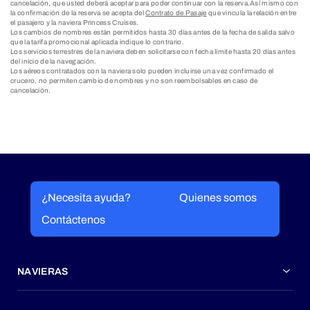
cancelación, que usted deberá aceptar para poder continuar con la reserva.Así mismo con
la confirmación de la reserva se acepta del
Contrato de Pasaje
que vincula la relación entre
el pasajero y la naviera Princess Cruises.
Los cambios de nombres están permitidos hasta 30 días antes de la fecha de salida salvo
que la tarifa promocional aplicada indique lo contrario.
Los servicios terrestres de la naviera deben solicitarse con fecha límite hasta 20 días antes
del inicio de la navegación.
Los aéreos contratados con la naviera solo pueden incluirse una vez confirmado el
crucero, no permiten cambio de nombres y no son reembolsables en caso de
cancelación.
¿Necesita ayuda?
Quienes somos
Contáctenos
NAVIERAS