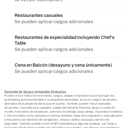
Restaurantes casuales
Se pueden aplicar cargos adicionales
Restaurantes de especialidad incluyendo Chef's
Table
Se pueden aplicar cargos adicionales
Cena en Balcón (desayuno y cena únicamente)
Se pueden aplicar cargos adicionales
Concepto de Tasas e Impuestos Portuarios
Pueden incluir todos los honorarios, cargos, peajes e impuestos que impongan las
autoridades gubernamentales o cuasi gubernamentales, así como cargos de terceros
derivados de la presencia del buque en puerto. También pueden incluir aranceles
aduaneros, impuestos por pasajero, peajes del Canal de Panamá, tasas o cuotas de
muelle, honorarios de inspección, servicios de pilotaje, tasas aéreas, impuestos hoteleros
o IVA incurridos como parte de un servicio terrestre, tasas de inmigración y naturalización,
e impuestos por servicios de navegación, atraque, estiba, equipaje y servicio de
seguridad. También pueden incluir el NFC aplicable por algunas navieras. Las Tasas e
Impuestos Porturarios pueden ser calculados por pasajero, por atraque, por tonelada o