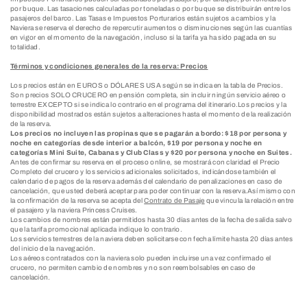
por buque. Las tasaciones calculadas por toneladas o por buque se distribuirán entre los
pasajeros del barco. Las Tasas e Impuestos Porturarios están sujetos a cambios y la
Naviera se reserva el derecho de repercutir aumentos o disminuciones según las cuantías
en vigor en el momento de la navegación, incluso si la tarifa ya ha sido pagada en su
totalidad.
Términos y condiciones generales de la reserva: Precios
Los precios están en EUROS o DÓLARES USA según se indica en la tabla de Precios.
Son precios SOLO CRUCERO en pensión completa, sin incluir ningún servicio aéreo o
terrestre EXCEPTO si se indica lo contrario en el programa del itinerario.Los precios y la
disponibilidad mostrados están sujetos a alteraciones hasta el momento de la realización
de la reserva.
Los precios no incluyen las propinas que se pagarán a bordo: $18 por persona y
noche en categorías desde interior a balcón, $19 por persona y noche en
categorías Mini Suite, Cabanas y Club Class y $20 por persona y noche en Suites.
Antes de confirmar su reserva en el proceso online, se mostrará con claridad el Precio
Completo del crucero y los servicios adicionales solicitados, indicándose también el
calendario de pagos de la reserva además del calendario de penalizaciones en caso de
cancelación, que usted deberá aceptar para poder continuar con la reserva.Así mismo con
la confirmación de la reserva se acepta del
Contrato de Pasaje
que vincula la relación entre
el pasajero y la naviera Princess Cruises.
Los cambios de nombres están permitidos hasta 30 días antes de la fecha de salida salvo
que la tarifa promocional aplicada indique lo contrario.
Los servicios terrestres de la naviera deben solicitarse con fecha límite hasta 20 días antes
del inicio de la navegación.
Los aéreos contratados con la naviera solo pueden incluirse una vez confirmado el
crucero, no permiten cambio de nombres y no son reembolsables en caso de
cancelación.