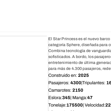
El Star Princess es el nuevo barco
categoría Sphere, diseñada para of
Combina tecnología de vanguardia
sofisticados. A bordo, los pasajer
entretenimiento de última generac
para más de 4.300 pasajeros, rede
Construido en:
2025
Pasajeros:
4300
|
Tripulantes:
1
Camarotes:
2150
Eslora:
345
| Manga:
47
Tonelaje:
175500
| Velocidad:
22