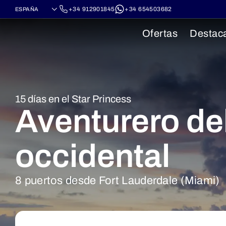
+34 912901845
+34 654503682
Ofertas
Destac
15 días en el Star Princess
Aventurero del
occidental
8 puertos desde Fort Lauderdale (Miami)