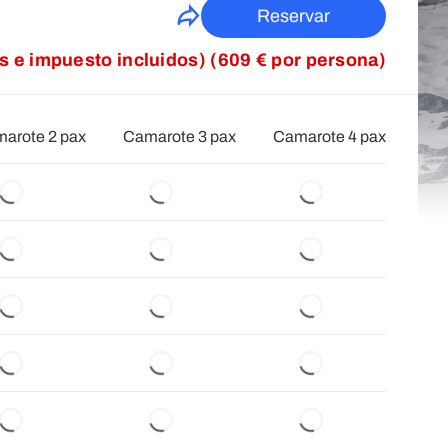
Reservar
as e impuesto incluidos) (609 € por persona)
arote 2 pax
Camarote 3 pax
Camarote 4 pax