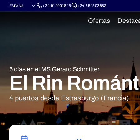
+34 912901845
+34 654503682
Ofertas
Destac
5 días en el MS Gerard Schmitter
El Rin Románt
4 puertos desde Estrasburgo (Francia)