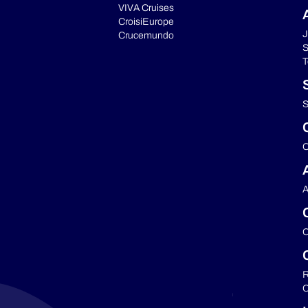
VIVA Cruises
CroisiEurope
J
Crucemundo
S
T
S
C
A
C
R
C