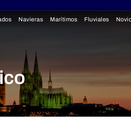
ados
Navieras
Marítimos
Fluviales
Novi
ico