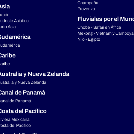
Champaña
Asia
Provenza
apón
Fluviales por el Mun
udeste Asiático
odo Asia
Chobe - Safari en África
Mekong - Vietnam y Camboya
Sudamérica
Nilo - Egipto
udamérica
Caribe
aribe
Australia y Nueva Zelanda
ustralia y Nueva Zelanda
Canal de Panamá
anal de Panamá
Costa del Pacífico
iviera Mexicana
osta del Pacífico