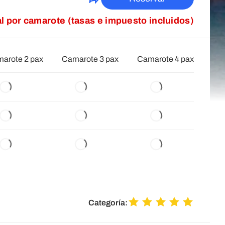
al por camarote (tasas e impuesto incluidos)
arote 2 pax
Camarote 3 pax
Camarote 4 pax
Categoría: