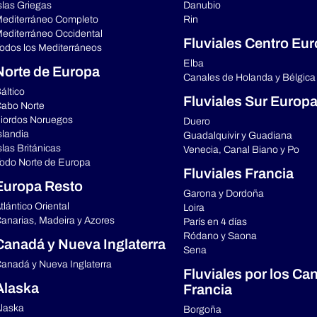
slas Griegas
Danubio
editerráneo Completo
Rin
editerráneo Occidental
Fluviales Centro Eu
odos los Mediterráneos
Elba
Norte de Europa
Canales de Holanda y Bélgica
áltico
Fluviales Sur Europ
abo Norte
iordos Noruegos
Duero
slandia
Guadalquivir y Guadiana
slas Británicas
Venecia, Canal Biano y Po
odo Norte de Europa
Fluviales Francia
Europa Resto
Garona y Dordoña
tlántico Oriental
Loira
anarias, Madeira y Azores
París en 4 días
Ródano y Saona
Canadá y Nueva Inglaterra
Sena
anadá y Nueva Inglaterra
Fluviales por los Ca
Alaska
Francia
laska
Borgoña