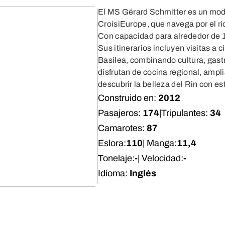
El MS Gérard Schmitter es un mode
CroisiEurope, que navega por el rí
Con capacidad para alrededor de 
Sus itinerarios incluyen visitas a
Basilea, combinando cultura, gastr
disfrutan de cocina regional, ampl
descubrir la belleza del Rin con est
Construido en:
2012
Pasajeros:
174
|
Tripulantes:
34
Camarotes:
87
Eslora:
110
| Manga:
11,4
Tonelaje:
-
| Velocidad:
-
Idioma:
Inglés