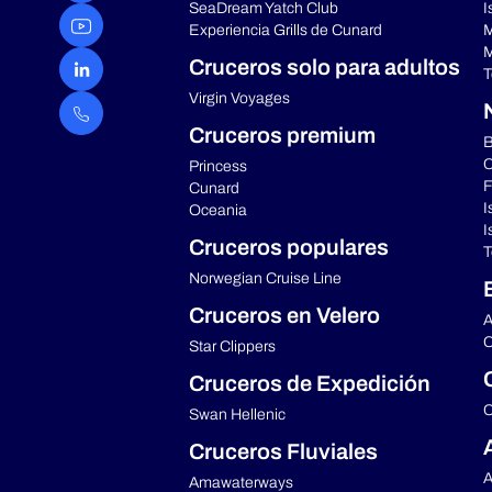
SeaDream Yatch Club
I
Experiencia Grills de Cunard
M
M
Cruceros solo para adultos
T
Virgin Voyages
Cruceros premium
B
C
Princess
F
Cunard
I
Oceania
I
Cruceros populares
T
Norwegian Cruise Line
Cruceros en Velero
A
C
Star Clippers
Cruceros de Expedición
C
Swan Hellenic
Cruceros Fluviales
A
Amawaterways