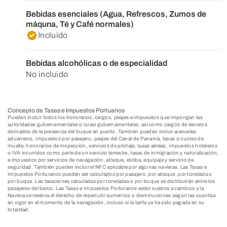
Bebidas esenciales (Agua, Refrescos, Zumos de
máquna, Té y Café normales)
Incluido
Bebidas alcohólicas o de especialidad
No incluido
Concepto de Tasas e Impuestos Portuarios
Pueden incluir todos los honorarios, cargos, peajes e impuestos que impongan las
autoridades gubernamentales o cuasi gubernamentales, así como cargos de terceros
derivados de la presencia del buque en puerto. También pueden incluir aranceles
aduaneros, impuestos por pasajero, peajes del Canal de Panamá, tasas o cuotas de
muelle, honorarios de inspección, servicios de pilotaje, tasas aéreas, impuestos hoteleros
o IVA incurridos como parte de un servicio terrestre, tasas de inmigración y naturalización,
e impuestos por servicios de navegación, atraque, estiba, equipaje y servicio de
seguridad. También pueden incluir el NFC aplicable por algunas navieras. Las Tasas e
Impuestos Porturarios pueden ser calculados por pasajero, por atraque, por tonelada o
por buque. Las tasaciones calculadas por toneladas o por buque se distribuirán entre los
pasajeros del barco. Las Tasas e Impuestos Porturarios están sujetos a cambios y la
Naviera se reserva el derecho de repercutir aumentos o disminuciones según las cuantías
en vigor en el momento de la navegación, incluso si la tarifa ya ha sido pagada en su
totalidad.