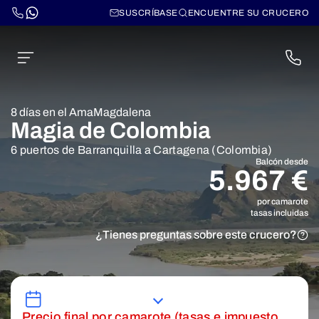
SUSCRÍBASE
ENCUENTRE SU CRUCERO
8 días en el AmaMagdalena
Magia de Colombia
6 puertos de Barranquilla a Cartagena (Colombia)
Balcón desde
5.967 €
por camarote
tasas incluidas
¿Tienes preguntas sobre este crucero?
Precio final por camarote (tasas e impuesto