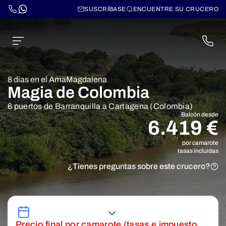
SUSCRÍBASE
ENCUENTRE SU CRUCERO
8 días en el AmaMagdalena
Magia de Colombia
6 puertos de Barranquilla a Cartagena (Colombia)
Balcón desde
6.419 €
por camarote
tasas incluidas
¿Tienes preguntas sobre este crucero?
Precio final por camarote (tasas e impuesto