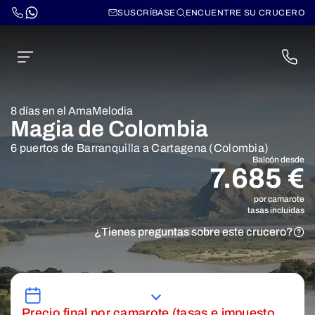
SUSCRÍBASE
ENCUENTRE SU CRUCERO
8 días en el AmaMelodia
Magia de Colombia
6 puertos de Barranquilla a Cartagena (Colombia)
Balcón desde
7.685 €
por camarote
tasas incluidas
¿Tienes preguntas sobre este crucero?
Precio final por camarote (tasas e impuesto