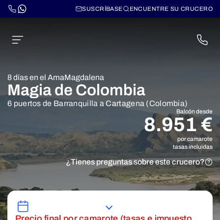
SUSCRÍBASE
ENCUENTRE SU CRUCERO
8 días en el AmaMagdalena
Magia de Colombia
6 puertos de Barranquilla a Cartagena (Colombia)
Balcón desde
8.951 €
por camarote
tasas incluidas
¿Tienes preguntas sobre este crucero?
Precio final por camarote (tasas e impuesto